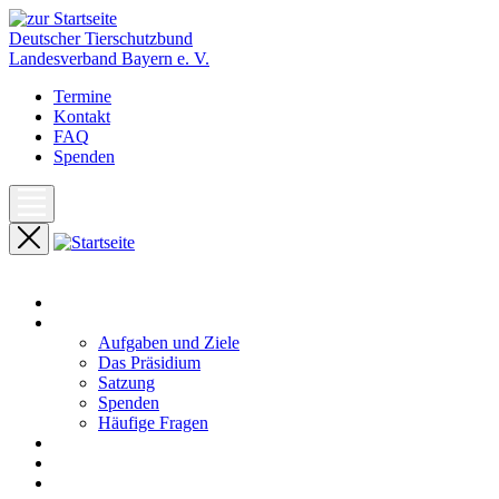
Deutscher Tierschutzbund
Landesverband Bayern e. V.
Termine
Kontakt
FAQ
Spenden
Start
Unser Landesverband
Aufgaben und Ziele
Das Präsidium
Satzung
Spenden
Häufige Fragen
Aktuelles
Pressemeldungen
Termine