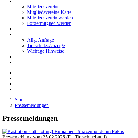
Mitglieder
Mitgliedsvereine
Mitgliedsvereine Karte
Mitgliedsverein werden
Fördermitglied werden
Notfälle
Kontakt
Allg. Anfrage
Tierschutz-Anzeige
Wichtige Hinweise
Stellenanzeigen
Tierschutzjugend
Start
Pressemeldungen
Pressemeldungen
Pressemeldung vom 25.02.2026 (Dt. Tierschutzbund)