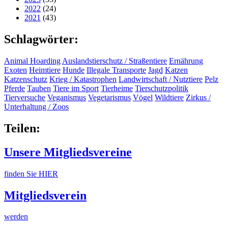
2022
(24)
2021
(43)
Schlagwörter:
Animal Hoarding
Auslandstierschutz / Straßentiere
Ernährung
Exoten
Heimtiere
Hunde
Illegale Transporte
Jagd
Katzen
Katzenschutz
Krieg / Katastrophen
Landwirtschaft / Nutztiere
Pelz
Pferde
Tauben
Tiere im Sport
Tierheime
Tierschutzpolitik
Tierversuche
Veganismus
Vegetarismus
Vögel
Wildtiere
Zirkus /
Unterhaltung / Zoos
Teilen:
Unsere Mitgliedsvereine
finden Sie HIER
Mitgliedsverein
werden