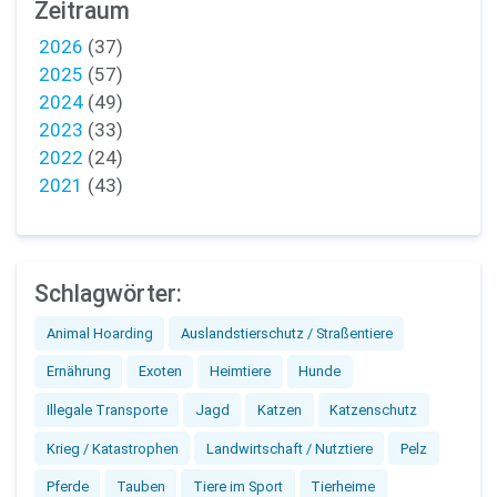
Zeitraum
2026
(37)
2025
(57)
2024
(49)
2023
(33)
2022
(24)
2021
(43)
Schlagwörter:
Animal Hoarding
Auslandstierschutz / Straßentiere
Ernährung
Exoten
Heimtiere
Hunde
Illegale Transporte
Jagd
Katzen
Katzenschutz
Krieg / Katastrophen
Landwirtschaft / Nutztiere
Pelz
Pferde
Tauben
Tiere im Sport
Tierheime