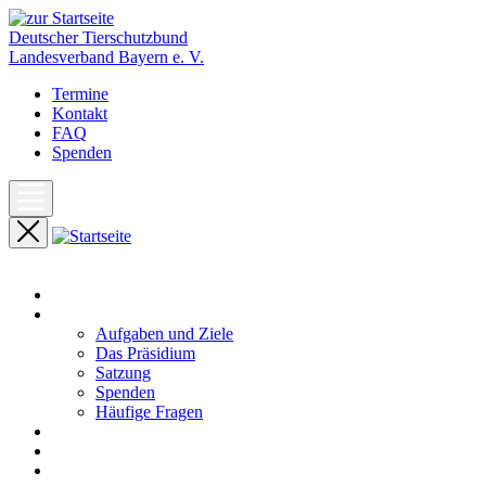
Deutscher Tierschutzbund
Landesverband Bayern e. V.
Termine
Kontakt
FAQ
Spenden
Start
Unser Landesverband
Aufgaben und Ziele
Das Präsidium
Satzung
Spenden
Häufige Fragen
Aktuelles
Pressemeldungen
Termine