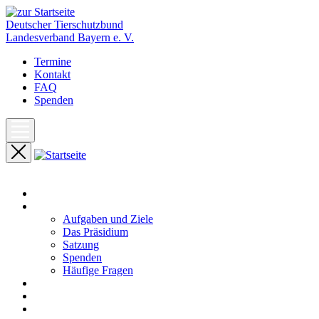
Deutscher Tierschutzbund
Landesverband Bayern e. V.
Termine
Kontakt
FAQ
Spenden
Start
Unser Landesverband
Aufgaben und Ziele
Das Präsidium
Satzung
Spenden
Häufige Fragen
Aktuelles
Pressemeldungen
Termine