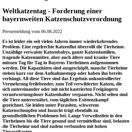
Weltkatzentag - Forderung einer
bayernweiten Katzenschutzverordnung
Pressemeldung vom 06.08.2022
Es ist leider ein seit vielen Jahren immer wiederkehrendes
Problem. Eine regelrechte Katzenflut überrollt die Tierheime.
Unzählige verwaiste Katzenbabys, ganze Katzenfamilien,
tragende Katzenmütter, aber auch ältere und kranke Tiere
müssen Tag für Tag in Bayerns Tierheimen aufgenommen
werden. Die Kapazitäten sind ausgeschöpft, manche Tierheime
stehen kurz vor dem Aufnahmestopp oder haben ihn bereits
verhängt. All diese Tiere sind das Ergebnis unkontrollierter
Vermehrung freilebender, zum Teil verwilderter Katzen, die
sich untereinander oder mit nicht kastrierten Freigängern
verantwortungsloser Katzenhalter verpaaren. Nicht selten sind
die Tiere unterernährt, vom täglichen Existenzkampf
gezeichnet. Sie leiden unter Parasiten, schwerem
Katzenschnupfen und Inzucht trägt ebenfalls zu
gesundheitlichen Problemen bei. Lange Verweilzeiten in den
Tierheimen bis die Tiere gesund und vermittelbar sind, belasten
die Tierheime und sind zudem verbunden mit hohen
Tierarztkosten.