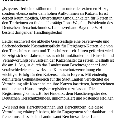
„Bayerns Tierheime stöhnen nicht nur unter der extremen Hitze,
sondern ebenso unter dem hohen Aufkommen an Katzen. Es ist
derzeit kaum möglich, Unterbringungsmöglichkeiten für Katzen in
den Tierheimen zu finden.“ bestätigt Ilona Wojahn, Präsidentin des
Deutschen Tierschutzbundes, Landesverband Bayern e.V. Hier
besteht dringender Handlungsbedarf.
Leider erschwert die aktuelle Gesetzeslage eine bayernweite und
flächendeckende Kastrationspflicht für Freigänger-Katzen, die von
den Tierschützerinnen und Tierschützern seit Jahren gefordert wird.
Es zeigt sich seit Jahren, dass es nicht funktioniert, auf Einsicht und
Verantwortungsbewusstsein der Katzenhalter zu setzen. Deshalb ist
die am 1. August durch das Landratsamt Berchtesgadener Land
verabschiedete erste wirksame Katzenschutzverordnung ein
wichtiger Erfolg für den Katzenschutz in Bayern. Mit eindeutig
definiertem Geltungsbereich für die Stadt Laufen verpflichtet die
Verordnung alle Katzenhalter, ihre Katzen kastrieren, kennzeichnen
und in einem Haustierregister registrieren zu lassen. Die
Registrierung kann, z.B. bei Findefix, dem Haustierregister des
Deutschen Tierschutzbundes, unkompliziert und kostenlos erfolgen.
„Wir sind den Tierschützerinnen und Tierschützern, die diese
Verordnung erkämpft haben, für ihr Engagement sehr dankbar und
freuen uns, dass sie im Landratsamt Berchtesgadener Land