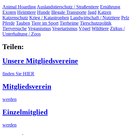
Animal Hoarding
Auslandstierschutz / Straßentiere
Ernährung
Exoten
Heimtiere
Hunde
Illegale Transporte
Jagd
Katzen
Katzenschutz
Krieg / Katastrophen
Landwirtschaft / Nutztiere
Pelz
Pferde
Tauben
Tiere im Sport
Tierheime
Tierschutzpolitik
Tierversuche
Veganismus
Vegetarismus
Vögel
Wildtiere
Zirkus /
Unterhaltung / Zoos
Teilen:
Unsere Mitgliedsvereine
finden Sie HIER
Mitgliedsverein
werden
Einzelmitglied
werden