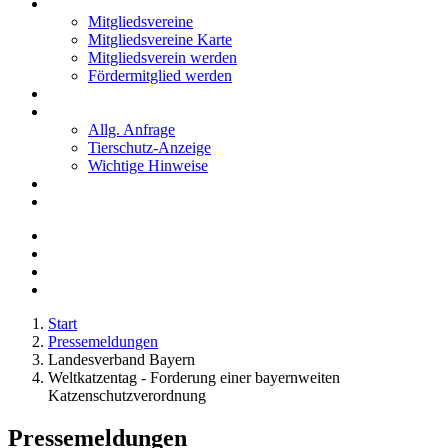
Mitglieder
Mitgliedsvereine
Mitgliedsvereine Karte
Mitgliedsverein werden
Fördermitglied werden
Notfälle
Kontakt
Allg. Anfrage
Tierschutz-Anzeige
Wichtige Hinweise
Stellenanzeigen
Tierschutzjugend
Start
Pressemeldungen
Landesverband Bayern
Weltkatzentag - Forderung einer bayernweiten
Katzenschutzverordnung
Pressemeldungen