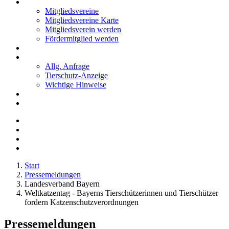
Mitglieder
Mitgliedsvereine
Mitgliedsvereine Karte
Mitgliedsverein werden
Fördermitglied werden
Notfälle
Kontakt
Allg. Anfrage
Tierschutz-Anzeige
Wichtige Hinweise
Stellenanzeigen
Tierschutzjugend
Start
Pressemeldungen
Landesverband Bayern
Weltkatzentag - Bayerns Tierschützerinnen und Tierschützer
fordern Katzenschutzverordnungen
Pressemeldungen