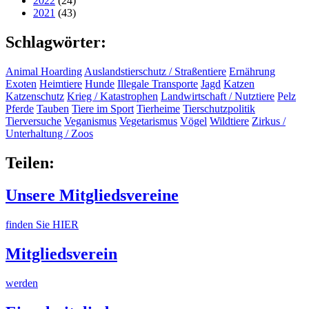
2022
(24)
2021
(43)
Schlagwörter:
Animal Hoarding
Auslandstierschutz / Straßentiere
Ernährung
Exoten
Heimtiere
Hunde
Illegale Transporte
Jagd
Katzen
Katzenschutz
Krieg / Katastrophen
Landwirtschaft / Nutztiere
Pelz
Pferde
Tauben
Tiere im Sport
Tierheime
Tierschutzpolitik
Tierversuche
Veganismus
Vegetarismus
Vögel
Wildtiere
Zirkus /
Unterhaltung / Zoos
Teilen:
Unsere Mitgliedsvereine
finden Sie HIER
Mitgliedsverein
werden