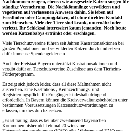
Nachkommen zeugen, ebenso wie ausgesetzte Katzen sorgen für
ständige Vermehrung. Die Nachkömmlinge verwildern und
vegetieren auf verlassenen Anwesen dahin. Sie leben auf
Friedhöfen oder Campingplätzen, oft ohne direkten Kontakt
zum Menschen. Viele der Tiere sind krank, unternährt oder
verletzt. Ihr Schicksal interessiert kaum jemanden. Noch heute
werden Katzenbabys ertränkt oder erschlagen.
Viele Tierschutzvereine führen seit Jahren Kastrationsaktionen bei
großen Populationen und verwilderten Katzen durch und setzen
dafür immense Spendengelder ein.
Auch der Freistaat Bayern unterstützt Kastrationsaktionen und
vergibt dafür an Tierschutzvereine Zuschüsse aus dem Tierheim-
Förderprogramm.
Es zeigt sich jedoch leider, dass all diese Maßnahmen nicht
ausreichen. Eine Kastrations-, Kennzeichnungs- und
Registrierungspflicht für Freigänger ist deshalb dringend
erforderlich. In Bayern können die Kreisverwaltungsbehörden unter
bestimmten Voraussetzungen Katzenschutzverordnungen zu
erlassen, um dies durchzusetzen.
„Es ist traurig, dass es bei über zweitausend bayerischen
Kommunen bisher nicht einmal 20 wirksame
Katzenschutzverordnungen (KVO) gibt. Wirksam sind KVO erst