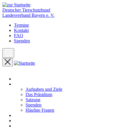
Deutscher Tierschutzbund
Landesverband Bayern e. V.
Termine
Kontakt
FAQ
Spenden
Start
Unser Landesverband
Aufgaben und Ziele
Das Präsidium
Satzung
Spenden
Häufige Fragen
Aktuelles
Pressemeldungen
Termine