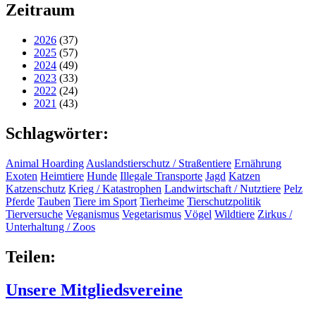
Zeitraum
2026
(37)
2025
(57)
2024
(49)
2023
(33)
2022
(24)
2021
(43)
Schlagwörter:
Animal Hoarding
Auslandstierschutz / Straßentiere
Ernährung
Exoten
Heimtiere
Hunde
Illegale Transporte
Jagd
Katzen
Katzenschutz
Krieg / Katastrophen
Landwirtschaft / Nutztiere
Pelz
Pferde
Tauben
Tiere im Sport
Tierheime
Tierschutzpolitik
Tierversuche
Veganismus
Vegetarismus
Vögel
Wildtiere
Zirkus /
Unterhaltung / Zoos
Teilen:
Unsere Mitgliedsvereine