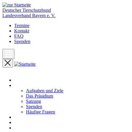
Deutscher Tierschutzbund
Landesverband Bayern e. V.
Termine
Kontakt
FAQ
Spenden
Start
Unser Landesverband
Aufgaben und Ziele
Das Präsidium
Satzung
Spenden
Häufige Fragen
Aktuelles
Pressemeldungen
Termine