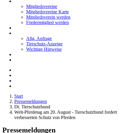
Mitglieder
Mitgliedsvereine
Mitgliedsvereine Karte
Mitgliedsverein werden
Fördermitglied werden
Notfälle
Kontakt
Allg. Anfrage
Tierschutz-Anzeige
Wichtige Hinweise
Stellenanzeigen
Tierschutzjugend
Start
Pressemeldungen
Dt. Tierschutzbund
Welt-Pferdetag am 20. August - Tierschutzbund fordert
verbesserten Schutz von Pferden
Pressemeldungen