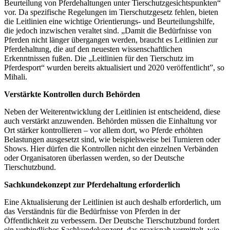
Beurteilung von Pferdehaltungen unter Tierschutzgesichtspunkten“
vor. Da spezifische Regelungen im Tierschutzgesetz fehlen, bieten
die Leitlinien eine wichtige Orientierungs- und Beurteilungshilfe,
die jedoch inzwischen veraltet sind. „Damit die Bedürfnisse von
Pferden nicht länger übergangen werden, braucht es Leitlinien zur
Pferdehaltung, die auf den neuesten wissenschaftlichen
Erkenntnissen fußen. Die „Leitlinien für den Tierschutz im
Pferdesport“ wurden bereits aktualisiert und 2020 veröffentlicht”, so
Mihali.
Verstärkte Kontrollen durch Behörden
Neben der Weiterentwicklung der Leitlinien ist entscheidend, diese
auch verstärkt anzuwenden. Behörden müssen die Einhaltung vor
Ort stärker kontrollieren – vor allem dort, wo Pferde erhöhten
Belastungen ausgesetzt sind, wie beispielsweise bei Turnieren oder
Shows. Hier dürfen die Kontrollen nicht den einzelnen Verbänden
oder Organisatoren überlassen werden, so der Deutsche
Tierschutzbund.
Sachkundekonzept zur Pferdehaltung erforderlich
Eine Aktualisierung der Leitlinien ist auch deshalb erforderlich, um
das Verständnis für die Bedürfnisse von Pferden in der
Öffentlichkeit zu verbessern. Der Deutsche Tierschutzbund fordert
ein verbindliches Sachkundekonzept, das praxisnah vermittelt, wie