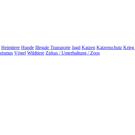
Heimtiere
Hunde
Illegale Transporte
Jagd
Katzen
Katzenschutz
Krieg
arismus
Vögel
Wildtiere
Zirkus / Unterhaltung / Zoos