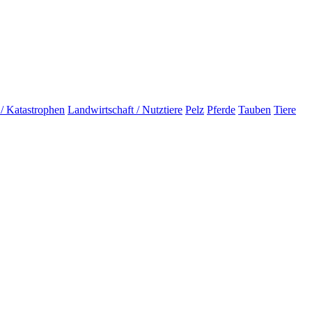
 / Katastrophen
Landwirtschaft / Nutztiere
Pelz
Pferde
Tauben
Tiere