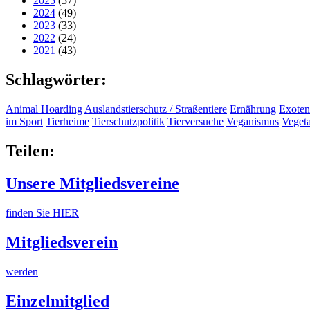
2025
(57)
2024
(49)
2023
(33)
2022
(24)
2021
(43)
Schlagwörter:
Animal Hoarding
Auslandstierschutz / Straßentiere
Ernährung
Exoten
im Sport
Tierheime
Tierschutzpolitik
Tierversuche
Veganismus
Veget
Teilen:
Unsere Mitgliedsvereine
finden Sie HIER
Mitgliedsverein
werden
Einzelmitglied