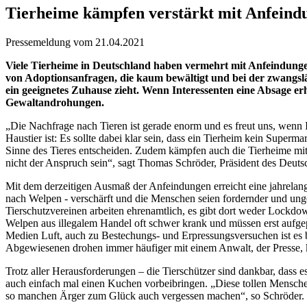
Tierheime kämpfen verstärkt mit Anfeind
Pressemeldung vom 21.04.2021
Viele Tierheime in Deutschland haben vermehrt mit Anfeindungen
von Adoptionsanfragen, die kaum bewältigt und bei der zwangsläuf
ein geeignetes Zuhause zieht. Wenn Interessenten eine Absage 
Gewaltandrohungen.
„Die Nachfrage nach Tieren ist gerade enorm und es freut uns, wenn 
Haustier ist: Es sollte dabei klar sein, dass ein Tierheim kein Supe
Sinne des Tieres entscheiden. Zudem kämpfen auch die Tierheime mit 
nicht der Anspruch sein“, sagt Thomas Schröder, Präsident des Deuts
Mit dem derzeitigen Ausmaß der Anfeindungen erreicht eine jahrelan
nach Welpen - verschärft und die Menschen seien fordernder und unge
Tierschutzvereinen arbeiten ehrenamtlich, es gibt dort weder Lockdo
Welpen aus illegalem Handel oft schwer krank und müssen erst aufgep
Medien Luft, auch zu Bestechungs- und Erpressungsversuchen ist es 
Abgewiesenen drohen immer häufiger mit einem Anwalt, der Presse, k
Trotz aller Herausforderungen – die Tierschützer sind dankbar, dass e
auch einfach mal einen Kuchen vorbeibringen. „Diese tollen Mensche
so manchen Ärger zum Glück auch vergessen machen“, so Schröder.