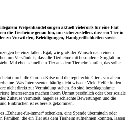
egalem Welpenhandel sorgen aktuell vielerorts für eine Flut
n die Tierheime genau hin, um sicherzustellen, dass ein Tier in
er zu Vorwürfen, Beleidigungen, Handgreiflichkeiten sowie
anzeigen hereinzufallen. Egal, wie groß der Wunsch nach einem
rben um Verständnis, dass die Tierheime mit besonderer Sorgfalt im
ht. Mal eben schnell ein Tier aus dem Tierheim kaufen, das sollte
eint durch die Corona-Krise und die regelrechte Gier - vor allem
rheime. Was Interessenten häufig nicht wissen: Viele Helfer in den
re nicht direkt zur Vermittlung stehen. So sind beschlagnahmte
rierte Interessenten machen ihrem Unmut persönlich oder über soziale
es Zuhause vermittelt, hagelt es schlechte Bewertungen und die
und Einbrüchen ist es bereits gekommen.
liches „Zuhause-für-immer“ schenken, eine Spende übermitteln oder
n Familien, die ein Tier aus dem Tierheim aufnehmen konnten, lassen