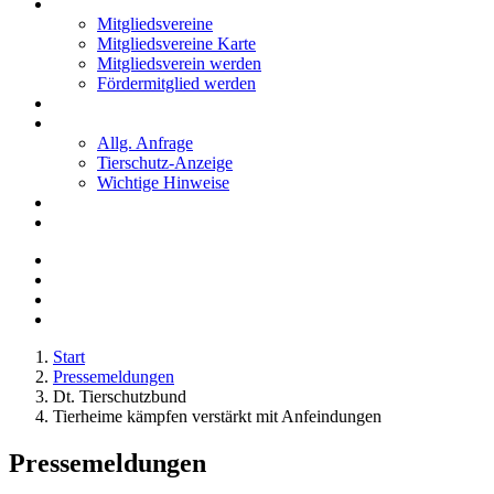
Mitglieder
Mitgliedsvereine
Mitgliedsvereine Karte
Mitgliedsverein werden
Fördermitglied werden
Notfälle
Kontakt
Allg. Anfrage
Tierschutz-Anzeige
Wichtige Hinweise
Stellenanzeigen
Tierschutzjugend
Start
Pressemeldungen
Dt. Tierschutzbund
Tierheime kämpfen verstärkt mit Anfeindungen
Pressemeldungen