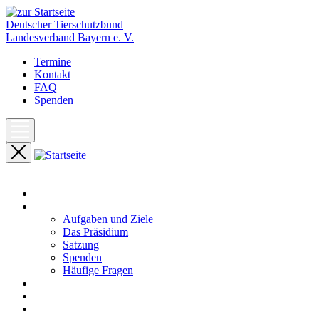
Deutscher Tierschutzbund
Landesverband Bayern e. V.
Termine
Kontakt
FAQ
Spenden
Start
Unser Landesverband
Aufgaben und Ziele
Das Präsidium
Satzung
Spenden
Häufige Fragen
Aktuelles
Pressemeldungen
Termine