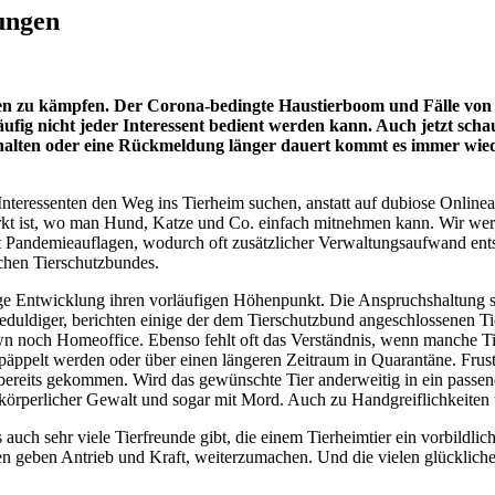
ungen
 zu kämpfen. Der Corona-bedingte Haustierboom und Fälle von ill
ig nicht jeder Interessent bedient werden kann. Auch jetzt schaue
erhalten oder eine Rückmeldung länger dauert kommt es immer wied
Interessenten den Weg ins Tierheim suchen, anstatt auf dubiose Online
rmarkt ist, wo man Hund, Katze und Co. einfach mitnehmen kann. Wir we
Pandemieauflagen, wodurch oft zusätzlicher Verwaltungsaufwand entste
chen Tierschutzbundes.
ge Entwicklung ihren vorläufigen Höhenpunkt. Die Anspruchshaltung sch
duldiger, berichten einige der dem Tierschutzbund angeschlossenen Tie
wn noch Homeoffice. Ebenso fehlt oft das Verständnis, wenn manche Tie
äppelt werden oder über einen längeren Zeitraum in Quarantäne. Frust
bereits gekommen. Wird das gewünschte Tier anderweitig in ein passend
örperlicher Gewalt und sogar mit Mord. Auch zu Handgreiflichkeiten 
s auch sehr viele Tierfreunde gibt, die einem Tierheimtier ein vorbild
n geben Antrieb und Kraft, weiterzumachen. Und die vielen glückliche