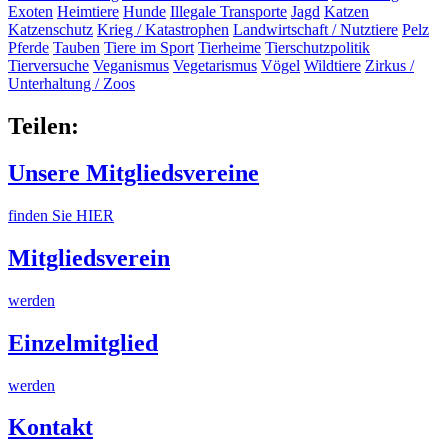
Exoten
Heimtiere
Hunde
Illegale Transporte
Jagd
Katzen
Katzenschutz
Krieg / Katastrophen
Landwirtschaft / Nutztiere
Pelz
Pferde
Tauben
Tiere im Sport
Tierheime
Tierschutzpolitik
Tierversuche
Veganismus
Vegetarismus
Vögel
Wildtiere
Zirkus /
Unterhaltung / Zoos
Teilen:
Unsere Mitgliedsvereine
finden Sie HIER
Mitgliedsverein
werden
Einzelmitglied
werden
Kontakt