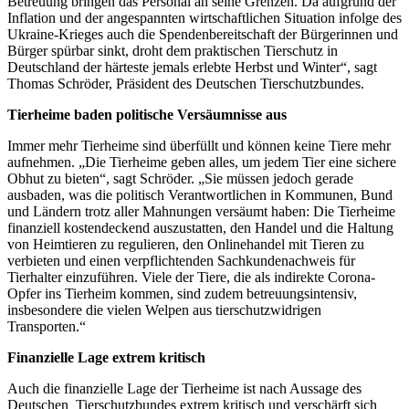
Betreuung bringen das Personal an seine Grenzen. Da aufgrund der
Inflation und der angespannten wirtschaftlichen Situation infolge des
Ukraine-Krieges auch die Spendenbereitschaft der Bürgerinnen und
Bürger spürbar sinkt, droht dem praktischen Tierschutz in
Deutschland der härteste jemals erlebte Herbst und Winter“, sagt
Thomas Schröder, Präsident des Deutschen Tierschutzbundes.
Tierheime baden politische Versäumnisse aus
Immer mehr Tierheime sind überfüllt und können keine Tiere mehr
aufnehmen. „Die Tierheime geben alles, um jedem Tier eine sichere
Obhut zu bieten“, sagt Schröder. „Sie müssen jedoch gerade
ausbaden, was die politisch Verantwortlichen in Kommunen, Bund
und Ländern trotz aller Mahnungen versäumt haben: Die Tierheime
finanziell kostendeckend auszustatten, den Handel und die Haltung
von Heimtieren zu regulieren, den Onlinehandel mit Tieren zu
verbieten und einen verpflichtenden Sachkundenachweis für
Tierhalter einzuführen. Viele der Tiere, die als indirekte Corona-
Opfer ins Tierheim kommen, sind zudem betreuungsintensiv,
insbesondere die vielen Welpen aus tierschutzwidrigen
Transporten.“
Finanzielle Lage extrem kritisch
Auch die finanzielle Lage der Tierheime ist nach Aussage des
Deutschen Tierschutzbundes extrem kritisch und verschärft sich