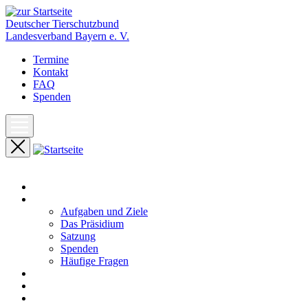
Deutscher Tierschutzbund
Landesverband Bayern e. V.
Termine
Kontakt
FAQ
Spenden
Start
Unser Landesverband
Aufgaben und Ziele
Das Präsidium
Satzung
Spenden
Häufige Fragen
Aktuelles
Pressemeldungen
Termine