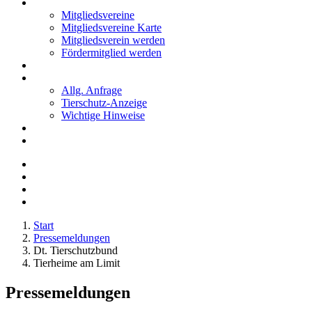
Mitglieder
Mitgliedsvereine
Mitgliedsvereine Karte
Mitgliedsverein werden
Fördermitglied werden
Notfälle
Kontakt
Allg. Anfrage
Tierschutz-Anzeige
Wichtige Hinweise
Stellenanzeigen
Tierschutzjugend
Start
Pressemeldungen
Dt. Tierschutzbund
Tierheime am Limit
Pressemeldungen