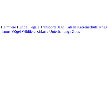
Heimtiere
Hunde
Illegale Transporte
Jagd
Katzen
Katzenschutz
Krieg
arismus
Vögel
Wildtiere
Zirkus / Unterhaltung / Zoos