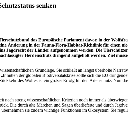
Schutzstatus senken
 Tierschutzbund das Europäische Parlament davor, in der Wolfsfr
eine Änderung in der Fauna-Flora-Habitat-Richtlinie für einen ni
ins Jagdrecht der Länder aufgenommen werden. Die Tierschützer m
 vernachlässigter Herdenschutz dringend aufgeholt werden. Ziel müs
wissenschaftlichen Grundlage. Sie schließt an längst überholte Narrative
„Inmitten der globalen Biodiversitätskrise sollte sich die EU dringend
 Rückkehr des Wolfes ist ein großer Erfolg für den Artenschutz. Nun d
it nach streng wissenschaftlichen Kriterien noch immer als überwiege
 zurück. Die durch alte Märchen und Sagen überlieferte und durch Jagd
, übernehmen sie zudem wichtige Funktionen im Ökosystem: Sie reguli
.