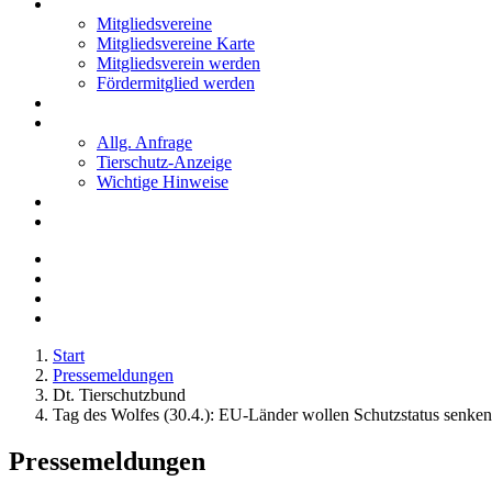
Mitglieder
Mitgliedsvereine
Mitgliedsvereine Karte
Mitgliedsverein werden
Fördermitglied werden
Notfälle
Kontakt
Allg. Anfrage
Tierschutz-Anzeige
Wichtige Hinweise
Stellenanzeigen
Tierschutzjugend
Start
Pressemeldungen
Dt. Tierschutzbund
Tag des Wolfes (30.4.): EU-Länder wollen Schutzstatus senken
Pressemeldungen