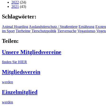
2022
(24)
2021
(43)
Schlagwörter:
Animal Hoarding
Auslandstierschutz / Straßentiere
Ernährung
Exoten
im Sport
Tierheime
Tierschutzpolitik
Tierversuche
Veganismus
Veget
Teilen:
Unsere Mitgliedsvereine
finden Sie HIER
Mitgliedsverein
werden
Einzelmitglied
werden