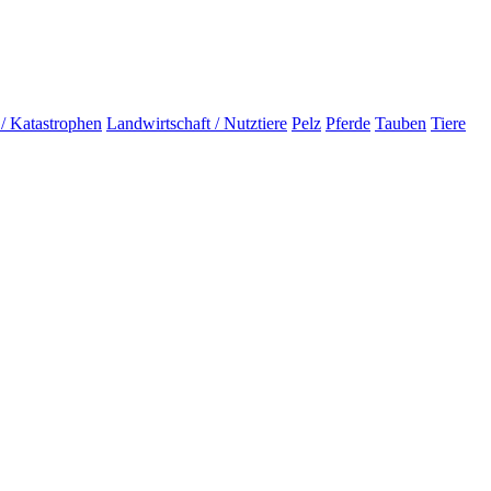
 / Katastrophen
Landwirtschaft / Nutztiere
Pelz
Pferde
Tauben
Tiere