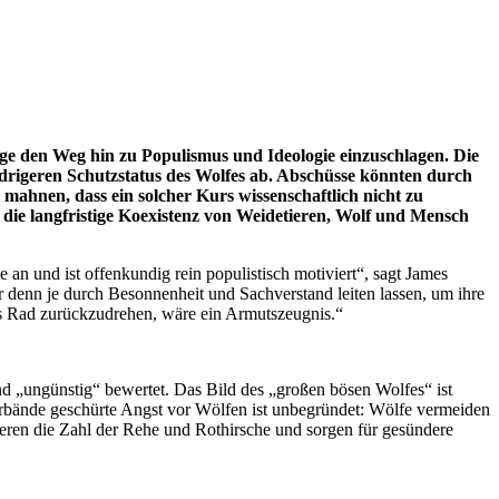
age den Weg hin zu Populismus und Ideologie einzuschlagen. Die
edrigeren Schutzstatus des Wolfes ab. Abschüsse könnten durch
ahnen, dass ein solcher Kurs wissenschaftlich nicht zu
se die langfristige Koexistenz von Weidetieren, Wolf und Mensch
 an und ist offenkundig rein populistisch motiviert“, sagt James
er denn je durch Besonnenheit und Sachverstand leiten lassen, um ihre
as Rad zurückzudrehen, wäre ein Armutszeugnis.“
nd „ungünstig“ bewertet. Das Bild des „großen bösen Wolfes“ ist
verbände geschürte Angst vor Wölfen ist unbegründet: Wölfe vermeiden
eren die Zahl der Rehe und Rothirsche und sorgen für gesündere