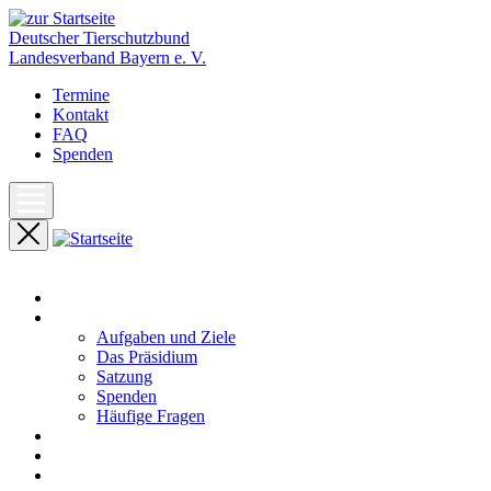
Deutscher Tierschutzbund
Landesverband Bayern e. V.
Termine
Kontakt
FAQ
Spenden
Start
Unser Landesverband
Aufgaben und Ziele
Das Präsidium
Satzung
Spenden
Häufige Fragen
Aktuelles
Pressemeldungen
Termine