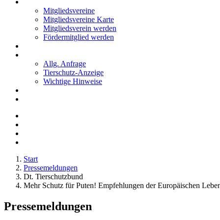
Mitglieder
Mitgliedsvereine
Mitgliedsvereine Karte
Mitgliedsverein werden
Fördermitglied werden
Notfälle
Kontakt
Allg. Anfrage
Tierschutz-Anzeige
Wichtige Hinweise
Stellenanzeigen
Tierschutzjugend
Start
Pressemeldungen
Dt. Tierschutzbund
Mehr Schutz für Puten! Empfehlungen der Europäischen Leben
Pressemeldungen