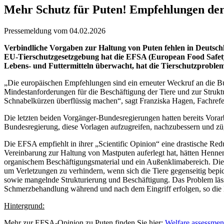
Mehr Schutz für Puten! Empfehlungen der
Pressemeldung vom 04.02.2026
Verbindliche Vorgaben zur Haltung von Puten fehlen in Deutsch
EU-Tierschutzgesetzgebung hat die EFSA (European Food Safety A
Lebens- und Futtermitteln überwacht, hat die Tierschutzproble
„Die europäischen Empfehlungen sind ein erneuter Weckruf an die Bu
Mindestanforderungen für die Beschäftigung der Tiere und zur Struktu
Schnabelkürzen überflüssig machen“, sagt Franziska Hagen, Fachrefer
Die letzten beiden Vorgänger-Bundesregierungen hatten bereits Vorarb
Bundesregierung, diese Vorlagen aufzugreifen, nachzubessern und zü
Die EFSA empfiehlt in ihrer „Scientific Opinion“ eine drastische Red
Vereinbarung zur Haltung von Mastputen auferlegt hat, hätten Henne
organischem Beschäftigungsmaterial und ein Außenklimabereich. Die 
um Verletzungen zu verhindern, wenn sich die Tiere gegenseitig bepi
sowie mangelnde Strukturierung und Beschäftigung. Das Problem lässt
Schmerzbehandlung während und nach dem Eingriff erfolgen, so di
Hintergrund:
Mehr zur EFSA-Opinion zu Puten finden Sie hier:
Welfare assessmen