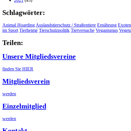
2021
(43)
Schlagwörter:
Animal Hoarding
Auslandstierschutz / Straßentiere
Ernährung
Exoten
im Sport
Tierheime
Tierschutzpolitik
Tierversuche
Veganismus
Veget
Teilen:
Unsere Mitgliedsvereine
finden Sie HIER
Mitgliedsverein
werden
Einzelmitglied
werden
Kontakt