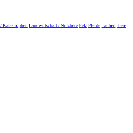
 / Katastrophen
Landwirtschaft / Nutztiere
Pelz
Pferde
Tauben
Tiere