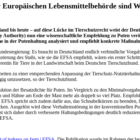
 Europäischen Lebensmittelbehörde sind W
land bis heute – auf diese Lücke im Tierschutzrecht weist der D
uthority) nun eine wissenschaftliche Empfehlung zu Puten veröffe
me in der Putenhaltung analysiert und empfiehlt konkrete Maßna
ndesregierung: Es braucht in Deutschland endlich verbindliche Vorgab
rierung des Stalls, wie sie die EFSA empfiehlt, wären ein erster Schri
entin für Tiere in der Landwirtschaft beim Deutschen Tierschutzbund.
eiten zu einer entsprechenden Anpassung der Tierschutz-Nutztierhaltun
gig umzusetzen, so der Tierschutzbund.
uktion der Besatzdichte für Puten. Im Vergleich zu den Minimalvorgaben
n und Hähne am Ende der Mast mehr als doppelt so viel Platz. Empfohl
EFSA spricht sich zudem dafür aus, das Schnabelkürzen zu beenden, b
cken. Ausgelöst wird diese Verhaltensstörung in der konventionellen 
 sich daher durch verbesserte Haltungsbedingungen deutlich reduzieren
e EFSA.
t of turkeys on farm | EFSA
. Die Publikation wurde im Rahmen der lau