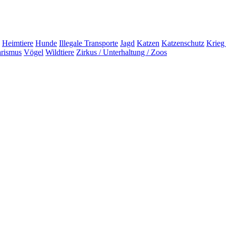
Heimtiere
Hunde
Illegale Transporte
Jagd
Katzen
Katzenschutz
Krieg
arismus
Vögel
Wildtiere
Zirkus / Unterhaltung / Zoos