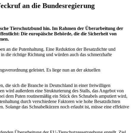
eckruf an die Bundesregierung
eutsche Tierschutzbund hin. Im Rahmen der Überarbeitung der
ntlicht: Die europäische Behörde, die die Sicherheit von
hmen.
en an die Putenhaltung. Eine Reduktion der Besatzdichte und
tt in die richtige Richtung und würden auch das schmerzhafte
gsverordnung geleistet. Es liege nun an der aktuellen
, die sich die Branche in Deutschland in einer freiwilligen
en wird außerdem eine Strukturierung des Stalls, das Angebot von
ei dem Puten routinemäßig ein Stück des Schnabels amputiert wird,
Putenhaltung durch verschiedene Faktoren wie hohe Besatzdichten
. Solange das Schnabelkürzen noch erlaubt ist, müsse eine effektive
fenden Überarbeitung der EU-Tierschutzgesetzgebung erstellt. Ziel