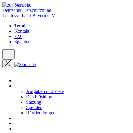
Deutscher Tierschutzbund
Landesverband Bayern e. V.
Termine
Kontakt
FAQ
Spenden
Start
Unser Landesverband
Aufgaben und Ziele
Das Präsidium
Satzung
Spenden
Häufige Fragen
Aktuelles
Pressemeldungen
Termine