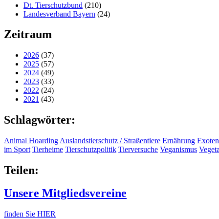
Dt. Tierschutzbund
(210)
Landesverband Bayern
(24)
Zeitraum
2026
(37)
2025
(57)
2024
(49)
2023
(33)
2022
(24)
2021
(43)
Schlagwörter:
Animal Hoarding
Auslandstierschutz / Straßentiere
Ernährung
Exoten
im Sport
Tierheime
Tierschutzpolitik
Tierversuche
Veganismus
Veget
Teilen:
Unsere Mitgliedsvereine
finden Sie HIER