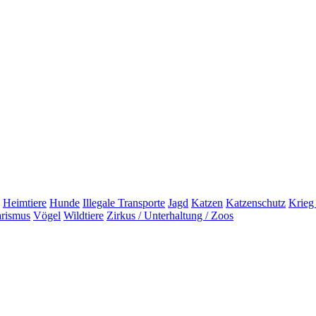
Heimtiere
Hunde
Illegale Transporte
Jagd
Katzen
Katzenschutz
Krieg
arismus
Vögel
Wildtiere
Zirkus / Unterhaltung / Zoos