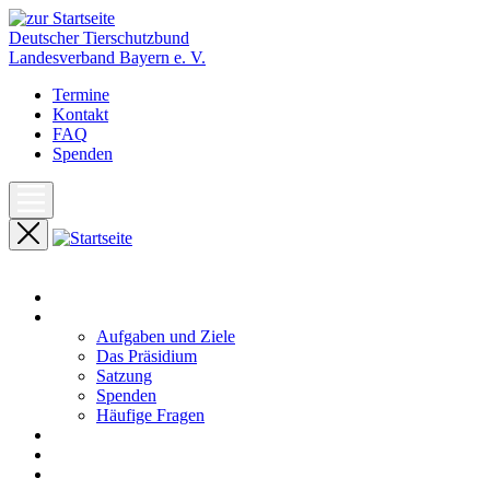
Deutscher Tierschutzbund
Landesverband Bayern e. V.
Termine
Kontakt
FAQ
Spenden
Start
Unser Landesverband
Aufgaben und Ziele
Das Präsidium
Satzung
Spenden
Häufige Fragen
Aktuelles
Pressemeldungen
Termine