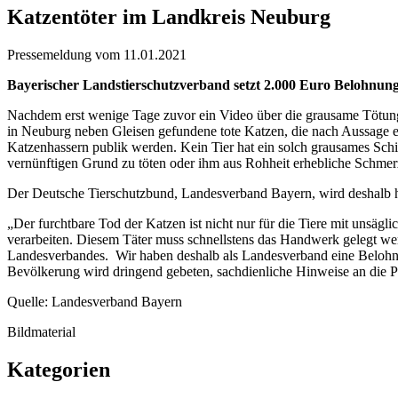
Katzentöter im Landkreis Neuburg
Pressemeldung vom 11.01.2021
Bayerischer Landstierschutzverband setzt 2.000 Euro Belohnun
Nachdem erst wenige Tage zuvor ein Video über die grausame Tötung e
in Neuburg neben Gleisen gefundene tote Katzen, die nach Aussage ei
Katzenhassern publik werden. Kein Tier hat ein solch grausames Schic
vernünftigen Grund zu töten oder ihm aus Rohheit erhebliche Schme
Der Deutsche Tierschutzbund, Landesverband Bayern, wird deshalb he
„Der furchtbare Tod der Katzen ist nicht nur für die Tiere mit unsäg
verarbeiten. Diesem Täter muss schnellstens das Handwerk gelegt werde
Landesverbandes. Wir haben deshalb als Landesverband eine Belohnun
Bevölkerung wird dringend gebeten, sachdienliche Hinweise an die 
Quelle: Landesverband Bayern
Bildmaterial
Kategorien