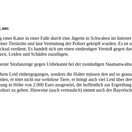
g aus
iner Katze in einer Falle durch eine Jägerin in Schwaben im Internet 
ner Tierärztin und laut Vermutung der Polizei geköpft wurden. Es ist u
ksal verdient. Es handelt sich um einen eindeutigen Verstoß gegen das
rzen, Leiden und Schäden zuzufügen.
ute Strafanzeige gegen Unbekannt bei der zuständigen Staatsanwaltsch
lichem Leid einhergegangen, sondern die Halter müssen den auf so grau
n, er tötet nicht nur wehrlose Tiere, er bringt auch viel Leid über de
g in Höhe von 2.000 Euro ausgesetzt, die hoffentlich zur Ergreifung 
Polizei zu geben. Hinweise (auch vertraulich) nimmt auch der Bayeris