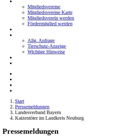
Mitglieder
Mitgliedsvereine
Mitgliedsvereine Karte
Mitgliedsverein werden
Fördermitglied werden
Notfälle
Kontakt
Allg. Anfrage
Tierschutz-Anzeige
Wichtige Hinweise
Stellenanzeigen
Tierschutzjugend
Start
Pressemeldungen
Landesverband Bayern
Katzentöter im Landkreis Neuburg
Pressemeldungen