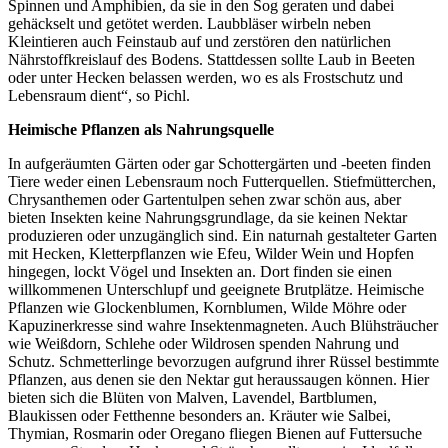
Spinnen und Amphibien, da sie in den Sog geraten und dabei
gehäckselt und getötet werden. Laubbläser wirbeln neben
Kleintieren auch Feinstaub auf und zerstören den natürlichen
Nährstoffkreislauf des Bodens. Stattdessen sollte Laub in Beeten
oder unter Hecken belassen werden, wo es als Frostschutz und
Lebensraum dient“, so Pichl.
Heimische Pflanzen als Nahrungsquelle
In aufgeräumten Gärten oder gar Schottergärten und -beeten finden
Tiere weder einen Lebensraum noch Futterquellen. Stiefmütterchen,
Chrysanthemen oder Gartentulpen sehen zwar schön aus, aber
bieten Insekten keine Nahrungsgrundlage, da sie keinen Nektar
produzieren oder unzugänglich sind. Ein naturnah gestalteter Garten
mit Hecken, Kletterpflanzen wie Efeu, Wilder Wein und Hopfen
hingegen, lockt Vögel und Insekten an. Dort finden sie einen
willkommenen Unterschlupf und geeignete Brutplätze. Heimische
Pflanzen wie Glockenblumen, Kornblumen, Wilde Möhre oder
Kapuzinerkresse sind wahre Insektenmagneten. Auch Blühsträucher
wie Weißdorn, Schlehe oder Wildrosen spenden Nahrung und
Schutz. Schmetterlinge bevorzugen aufgrund ihrer Rüssel bestimmte
Pflanzen, aus denen sie den Nektar gut heraussaugen können. Hier
bieten sich die Blüten von Malven, Lavendel, Bartblumen,
Blaukissen oder Fetthenne besonders an. Kräuter wie Salbei,
Thymian, Rosmarin oder Oregano fliegen Bienen auf Futtersuche