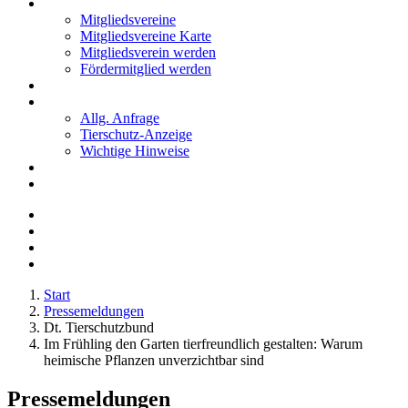
Mitglieder
Mitgliedsvereine
Mitgliedsvereine Karte
Mitgliedsverein werden
Fördermitglied werden
Notfälle
Kontakt
Allg. Anfrage
Tierschutz-Anzeige
Wichtige Hinweise
Stellenanzeigen
Tierschutzjugend
Start
Pressemeldungen
Dt. Tierschutzbund
Im Frühling den Garten tierfreundlich gestalten: Warum
heimische Pflanzen unverzichtbar sind
Pressemeldungen