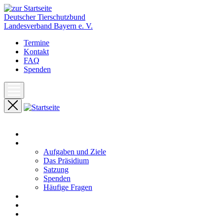
Deutscher Tierschutzbund
Landesverband Bayern e. V.
Termine
Kontakt
FAQ
Spenden
Start
Unser Landesverband
Aufgaben und Ziele
Das Präsidium
Satzung
Spenden
Häufige Fragen
Aktuelles
Pressemeldungen
Termine