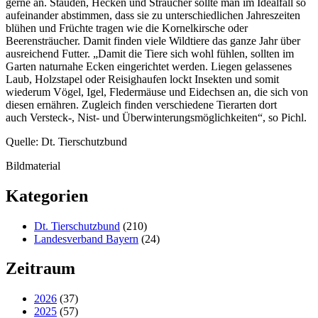
gerne an. Stauden, Hecken und Sträucher sollte man im Idealfall so
aufeinander abstimmen, dass sie zu unterschiedlichen Jahreszeiten
blühen und Früchte tragen wie die Kornelkirsche oder
Beerensträucher. Damit finden viele Wildtiere das ganze Jahr über
ausreichend Futter. „Damit die Tiere sich wohl fühlen, sollten im
Garten naturnahe Ecken eingerichtet werden. Liegen gelassenes
Laub, Holzstapel oder Reisighaufen lockt Insekten und somit
wiederum Vögel, Igel, Fledermäuse und Eidechsen an, die sich von
diesen ernähren. Zugleich finden verschiedene Tierarten dort
auch Versteck-, Nist- und Überwinterungsmöglichkeiten“, so Pichl.
Quelle: Dt. Tierschutzbund
Bildmaterial
Kategorien
Dt. Tierschutzbund
(210)
Landesverband Bayern
(24)
Zeitraum
2026
(37)
2025
(57)