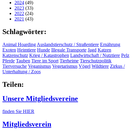
2024
(49)
2023
(33)
2022
(24)
2021
(43)
Schlagwörter:
Animal Hoarding
Auslandstierschutz / Straßentiere
Ernährung
Exoten
Heimtiere
Hunde
Illegale Transporte
Jagd
Katzen
Katzenschutz
Krieg / Katastrophen
Landwirtschaft / Nutztiere
Pelz
Pferde
Tauben
Tiere im Sport
Tierheime
Tierschutzpolitik
Tierversuche
Veganismus
Vegetarismus
Vögel
Wildtiere
Zirkus /
Unterhaltung / Zoos
Teilen:
Unsere Mitgliedsvereine
finden Sie HIER
Mitgliedsverein