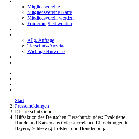
Mitglieder
Mitgliedsvereine
Mitgliedsvereine Karte
Mitgliedsverein werden
Fördermitglied werden
Notfälle
Kontakt
Allg. Anfrage
Tierschutz-Anzeige
Wichtige Hinweise
Stellenanzeigen
Tierschutzjugend
Start
Pressemeldungen
Dt. Tierschutzbund
Hilfsaktion des Deutschen Tierschutzbundes: Evakuierte
Hunde und Katzen aus Odessa erreichen Einrichtungen in
Bayern, Schleswig-Holstein und Brandenburg