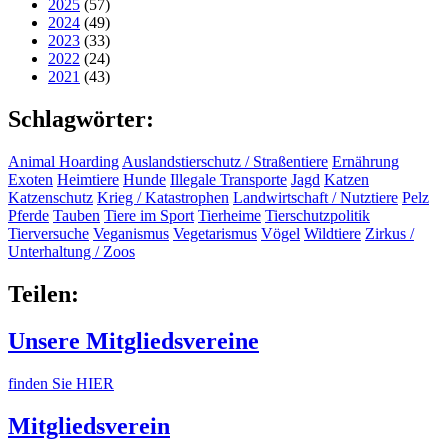
2025
(57)
2024
(49)
2023
(33)
2022
(24)
2021
(43)
Schlagwörter:
Animal Hoarding
Auslandstierschutz / Straßentiere
Ernährung
Exoten
Heimtiere
Hunde
Illegale Transporte
Jagd
Katzen
Katzenschutz
Krieg / Katastrophen
Landwirtschaft / Nutztiere
Pelz
Pferde
Tauben
Tiere im Sport
Tierheime
Tierschutzpolitik
Tierversuche
Veganismus
Vegetarismus
Vögel
Wildtiere
Zirkus /
Unterhaltung / Zoos
Teilen:
Unsere Mitgliedsvereine
finden Sie HIER
Mitgliedsverein