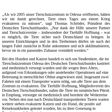
„Als wir 2005 unser Tierschutzzentrum in Odessa eröffneten, hätten
wir nie damit gerechnet, Tiere eines Tages aus einem Krieg
evakuieren zu müssen“, sagt Thomas Schröder, Präsident des
Deutschen Tierschutzbundes. „Nur dank der Hilfe unserer Partner
und Tierschutzvereine – insbesondere der Tierhilfe Hoffnung – war
es möglich, die Tiere sicher nach Deutschland zu bringen. In
unseren Einrichtungen und in den Tierheimen dürfen sie nach der
langen Fahrt zunächst in Ruhe ankommen und sich akklimatisieren,
bevor sie in ein passendes Zuhause vermittelt werden.“
Bei den Hunden und Katzen handelt es sich um Straßentiere, die im
Tierschutzzentrum Odessa des Deutschen Tierschutzbundes kastriert
und medizinisch versorgt wurden und die wegen ihres Alters,
aufgrund von Erkrankungen oder anstehender Operationen auf eine
Betreuung in menschlicher Obhut angewiesen sind. Insgesamt zwei
Fahrten mit einem Transporter waren nötig, um alle Tiere aus dem
Zentrum zu evakuieren. Die Tierhilfe Hoffnung, Mitgliedsverein des
Deutschen Tierschutzbundes, nahm die Tiere im rumänischen Pitesti
in Empfang, versorgte sie medizinisch und bereitete die Weiterreise
vor. Neben den nun nach Deutschland transportierten Tieren warten
weitere sieben evakuierte Katzen und ein Hund, die positiv auf
Reisekrankheiten getestet wurden, bis zu ihrer Genesung in