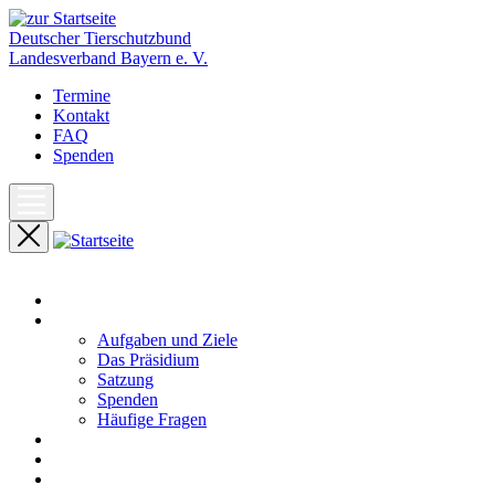
Deutscher Tierschutzbund
Landesverband Bayern e. V.
Termine
Kontakt
FAQ
Spenden
Start
Unser Landesverband
Aufgaben und Ziele
Das Präsidium
Satzung
Spenden
Häufige Fragen
Aktuelles
Pressemeldungen
Termine