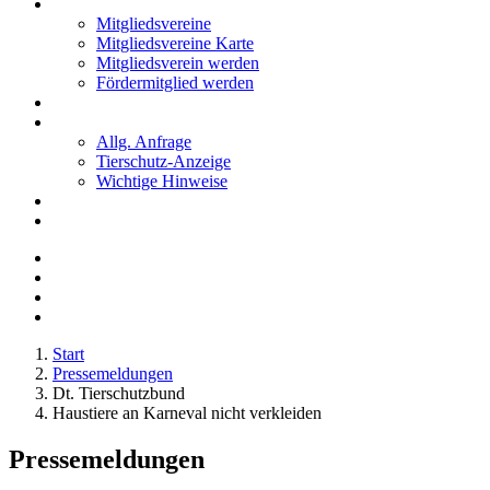
Mitglieder
Mitgliedsvereine
Mitgliedsvereine Karte
Mitgliedsverein werden
Fördermitglied werden
Notfälle
Kontakt
Allg. Anfrage
Tierschutz-Anzeige
Wichtige Hinweise
Stellenanzeigen
Tierschutzjugend
Start
Pressemeldungen
Dt. Tierschutzbund
Haustiere an Karneval nicht verkleiden
Pressemeldungen