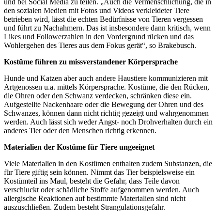
und bei Social Media zu teilen. „Auch die Vermenschlichung, die in
den sozialen Medien mit Fotos und Videos verkleideter Tiere
betrieben wird, lässt die echten Bedürfnisse von Tieren vergessen
und führt zu Nachahmern. Das ist insbesondere dann kritisch, wenn
Likes und Followerzahlen in den Vordergrund rücken und das
Wohlergehen des Tieres aus dem Fokus gerät“, so Brakebusch.
Kostüme führen zu missverstandener Körpersprache
Hunde und Katzen aber auch andere Haustiere kommunizieren mit
Artgenossen u.a. mittels Körpersprache. Kostüme, die den Rücken,
die Ohren oder den Schwanz verdecken, schränken diese ein.
Aufgestellte Nackenhaare oder die Bewegung der Ohren und des
Schwanzes, können dann nicht richtig gezeigt und wahrgenommen
werden. Auch lässt sich weder Angst- noch Drohverhalten durch ein
anderes Tier oder den Menschen richtig erkennen.
Materialien der Kostüme für Tiere ungeeignet
Viele Materialien in den Kostümen enthalten zudem Substanzen, die
für Tiere giftig sein können. Nimmt das Tier beispielsweise ein
Kostümteil ins Maul, besteht die Gefahr, dass Teile davon
verschluckt oder schädliche Stoffe aufgenommen werden. Auch
allergische Reaktionen auf bestimmte Materialien sind nicht
auszuschließen. Zudem besteht Strangulationsgefahr.