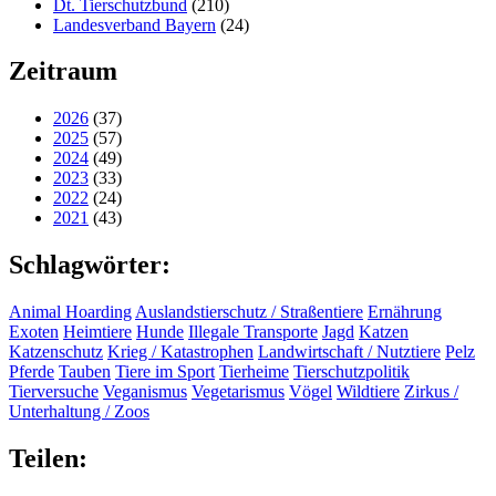
Dt. Tierschutzbund
(210)
Landesverband Bayern
(24)
Zeitraum
2026
(37)
2025
(57)
2024
(49)
2023
(33)
2022
(24)
2021
(43)
Schlagwörter:
Animal Hoarding
Auslandstierschutz / Straßentiere
Ernährung
Exoten
Heimtiere
Hunde
Illegale Transporte
Jagd
Katzen
Katzenschutz
Krieg / Katastrophen
Landwirtschaft / Nutztiere
Pelz
Pferde
Tauben
Tiere im Sport
Tierheime
Tierschutzpolitik
Tierversuche
Veganismus
Vegetarismus
Vögel
Wildtiere
Zirkus /
Unterhaltung / Zoos
Teilen: