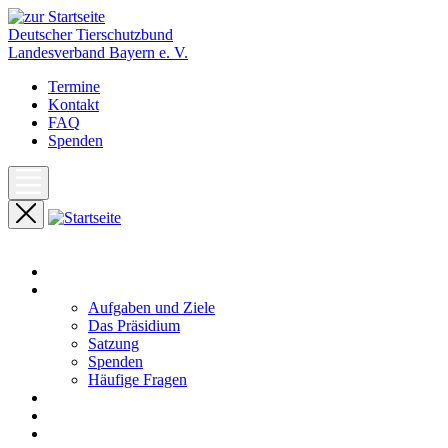
Deutscher Tierschutzbund
Landesverband Bayern e. V.
Termine
Kontakt
FAQ
Spenden
Start
Unser Landesverband
Aufgaben und Ziele
Das Präsidium
Satzung
Spenden
Häufige Fragen
Aktuelles
Pressemeldungen
Termine