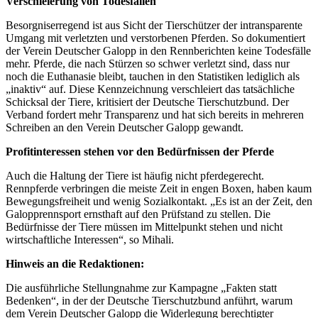
Verschleierung von Todesfällen
Besorgniserregend ist aus Sicht der Tierschützer der intransparente
Umgang mit verletzten und verstorbenen Pferden. So dokumentiert
der Verein Deutscher Galopp in den Rennberichten keine Todesfälle
mehr. Pferde, die nach Stürzen so schwer verletzt sind, dass nur
noch die Euthanasie bleibt, tauchen in den Statistiken lediglich als
„inaktiv“ auf. Diese Kennzeichnung verschleiert das tatsächliche
Schicksal der Tiere, kritisiert der Deutsche Tierschutzbund. Der
Verband fordert mehr Transparenz und hat sich bereits in mehreren
Schreiben an den Verein Deutscher Galopp gewandt.
Profitinteressen stehen vor den Bedürfnissen der Pferde
Auch die Haltung der Tiere ist häufig nicht pferdegerecht.
Rennpferde verbringen die meiste Zeit in engen Boxen, haben kaum
Bewegungsfreiheit und wenig Sozialkontakt. „Es ist an der Zeit, den
Galopprennsport ernsthaft auf den Prüfstand zu stellen. Die
Bedürfnisse der Tiere müssen im Mittelpunkt stehen und nicht
wirtschaftliche Interessen“, so Mihali.
Hinweis an die Redaktionen:
Die ausführliche Stellungnahme zur Kampagne „Fakten statt
Bedenken“, in der der Deutsche Tierschutzbund anführt, warum
dem Verein Deutscher Galopp die Widerlegung berechtigter