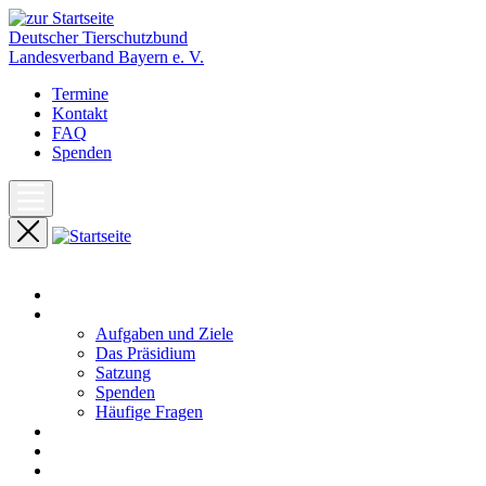
Deutscher Tierschutzbund
Landesverband Bayern e. V.
Termine
Kontakt
FAQ
Spenden
Start
Unser Landesverband
Aufgaben und Ziele
Das Präsidium
Satzung
Spenden
Häufige Fragen
Aktuelles
Pressemeldungen
Termine