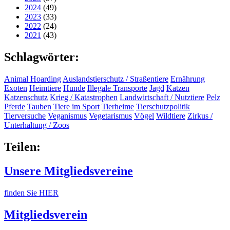
2024
(49)
2023
(33)
2022
(24)
2021
(43)
Schlagwörter:
Animal Hoarding
Auslandstierschutz / Straßentiere
Ernährung
Exoten
Heimtiere
Hunde
Illegale Transporte
Jagd
Katzen
Katzenschutz
Krieg / Katastrophen
Landwirtschaft / Nutztiere
Pelz
Pferde
Tauben
Tiere im Sport
Tierheime
Tierschutzpolitik
Tierversuche
Veganismus
Vegetarismus
Vögel
Wildtiere
Zirkus /
Unterhaltung / Zoos
Teilen:
Unsere Mitgliedsvereine
finden Sie HIER
Mitgliedsverein