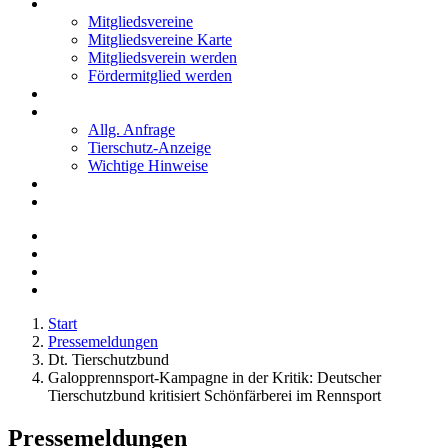
Mitglieder
Mitgliedsvereine
Mitgliedsvereine Karte
Mitgliedsverein werden
Fördermitglied werden
Notfälle
Kontakt
Allg. Anfrage
Tierschutz-Anzeige
Wichtige Hinweise
Stellenanzeigen
Tierschutzjugend
Start
Pressemeldungen
Dt. Tierschutzbund
Galopprennsport-Kampagne in der Kritik: Deutscher
Tierschutzbund kritisiert Schönfärberei im Rennsport
Pressemeldungen