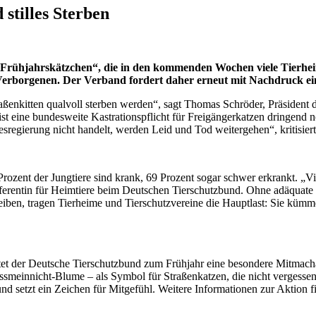
 stilles Sterben
„Frühjahrskätzchen“, die in den kommenden Wochen viele Tierheim
erborgenen. Der Verband fordert daher erneut mit Nachdruck eine
ßenkitten qualvoll sterben werden“, sagt Thomas Schröder, Präsident 
ist eine bundesweite Kastrationspflicht für Freigängerkatzen dringend 
sregierung nicht handelt, werden Leid und Tod weitergehen“, kritisiert
 Prozent der Jungtiere sind krank, 69 Prozent sogar schwer erkrankt. „V
referentin für Heimtiere beim Deutschen Tierschutzbund. Ohne adäquate
eiben, tragen Tierheime und Tierschutzvereine die Hauptlast: Sie kümm
tet der Deutsche Tierschutzbund zum Frühjahr eine besondere Mitmach
gissmeinnicht-Blume – als Symbol für Straßenkatzen, die nicht verges
 und setzt ein Zeichen für Mitgefühl. Weitere Informationen zur Aktion