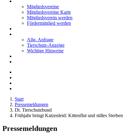
Mitglieder
Mitgliedsvereine
Mitgliedsvereine Karte
Mitgliedsverein werden
Fördermitglied werden
Notfälle
Kontakt
Allg. Anfrage
Tierschutz-Anzeige
Wichtige Hinweise
Stellenanzeigen
Tierschutzjugend
Start
Pressemeldungen
Dt. Tierschutzbund
Frühjahr bringt Katzenleid: Kittenflut und stilles Sterben
Pressemeldungen