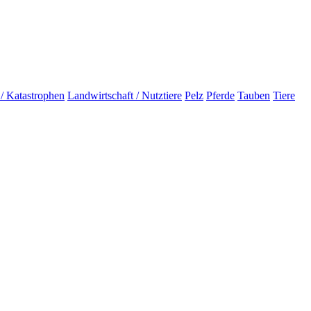
 / Katastrophen
Landwirtschaft / Nutztiere
Pelz
Pferde
Tauben
Tiere