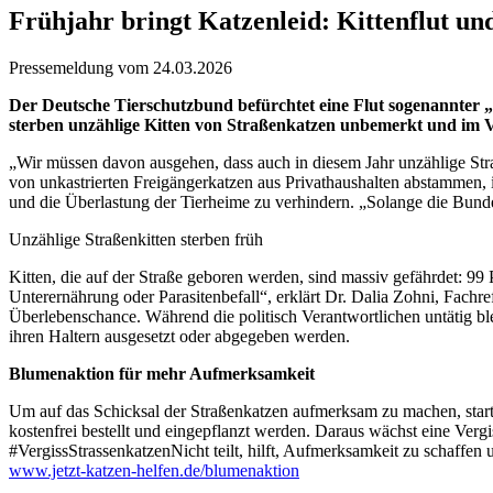
Frühjahr bringt Katzenleid: Kittenflut und
Pressemeldung vom 24.03.2026
Der Deutsche Tierschutzbund befürchtet eine Flut sogenannter 
sterben unzählige Kitten von Straßenkatzen unbemerkt und im V
„Wir müssen davon ausgehen, dass auch in diesem Jahr unzählige Stra
von unkastrierten Freigängerkatzen aus Privathaushalten abstammen, 
und die Überlastung der Tierheime zu verhindern. „Solange die Bunde
Unzählige Straßenkitten sterben früh
Kitten, die auf der Straße geboren werden, sind massiv gefährdet: 99
Unterernährung oder Parasitenbefall“, erklärt Dr. Dalia Zohni, Fach
Überlebenschance. Während die politisch Verantwortlichen untätig bl
ihren Haltern ausgesetzt oder abgegeben werden.
Blumenaktion für mehr Aufmerksamkeit
Um auf das Schicksal der Straßenkatzen aufmerksam zu machen, star
kostenfrei bestellt und eingepflanzt werden. Daraus wächst eine Ver
#VergissStrassenkatzenNicht teilt, hilft, Aufmerksamkeit zu schaffen
www.jetzt-katzen-helfen.de/blumenaktion