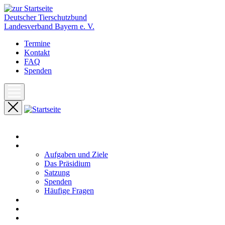
Deutscher Tierschutzbund
Landesverband Bayern e. V.
Termine
Kontakt
FAQ
Spenden
Start
Unser Landesverband
Aufgaben und Ziele
Das Präsidium
Satzung
Spenden
Häufige Fragen
Aktuelles
Pressemeldungen
Termine