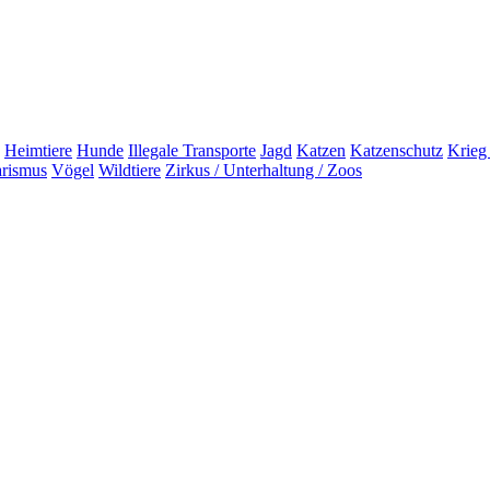
Heimtiere
Hunde
Illegale Transporte
Jagd
Katzen
Katzenschutz
Krieg
arismus
Vögel
Wildtiere
Zirkus / Unterhaltung / Zoos