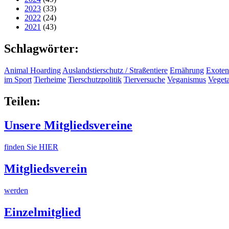
2023
(33)
2022
(24)
2021
(43)
Schlagwörter:
Animal Hoarding
Auslandstierschutz / Straßentiere
Ernährung
Exoten
im Sport
Tierheime
Tierschutzpolitik
Tierversuche
Veganismus
Veget
Teilen:
Unsere Mitgliedsvereine
finden Sie HIER
Mitgliedsverein
werden
Einzelmitglied