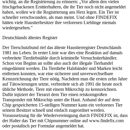
wichtig, an die Registrierung zu erinnern: „Vor allem den vielen
frischgebackenen Ersttierhaltern, die ihr Tier noch nicht angemeldet
haben, wollen wir die Registrierung ans Herz legen. Ein Tier ist
schneller verschwunden, als man meint. Und ohne FINDEFIX
hätten viele Haustierbesitzer ihre verlorenen Lieblinge niemals
wiedergesehen."
Deutschlands ältestes Register
Der Tierschutzbund rief das älteste Haustierregister Deutschlands
1981 ins Leben. In erster Linie war dies eine Reaktion auf damals
verbreitete Tierdiebstähle durch kriminelle Versuchstierhändler.
Schon von Beginn an sollte also auch der illegale Tierhandel
eingedämmt werden. Da Tierdiebe Halsbänder und Marken leicht
entfernen konnten, war eine sicherere und unverwechselbare
Kennzeichnung der Tiere nötig. Nachdem man die ersten zehn Jahre
auf Tätowierungen setzte, verbreitete sich ab 1991 die heute noch
übliche Methode, Tiere mit einem Mikrochip zu kennzeichnen.
Dafür injiziert der Tierarzt dem Tier einen reiskorngroßen
Transponder mit Mikrochip unter die Haut. Anhand der auf dem
Chip gespeicherten 15-stelligen Nummer kann ein verlorenes Tier
seinem Besitzer schnell und einfach zugeordnet werden.
Voraussetzung für die Wiedervereinigung durch FINDEFIX ist, dass
der Halter das Tier mit Chipnummer online auf www.findefix.com
oder postalisch per Formular angemeldet hat.