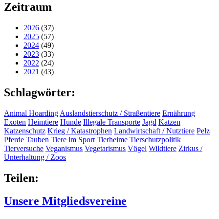
Zeitraum
2026
(37)
2025
(57)
2024
(49)
2023
(33)
2022
(24)
2021
(43)
Schlagwörter:
Animal Hoarding
Auslandstierschutz / Straßentiere
Ernährung
Exoten
Heimtiere
Hunde
Illegale Transporte
Jagd
Katzen
Katzenschutz
Krieg / Katastrophen
Landwirtschaft / Nutztiere
Pelz
Pferde
Tauben
Tiere im Sport
Tierheime
Tierschutzpolitik
Tierversuche
Veganismus
Vegetarismus
Vögel
Wildtiere
Zirkus /
Unterhaltung / Zoos
Teilen:
Unsere Mitgliedsvereine