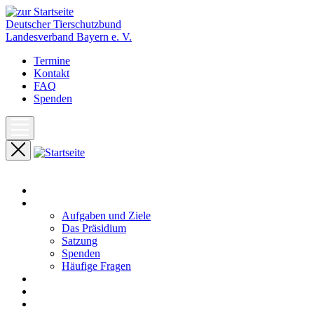
Deutscher Tierschutzbund
Landesverband Bayern e. V.
Termine
Kontakt
FAQ
Spenden
Start
Unser Landesverband
Aufgaben und Ziele
Das Präsidium
Satzung
Spenden
Häufige Fragen
Aktuelles
Pressemeldungen
Termine