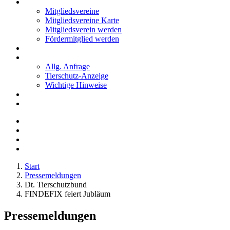
Mitglieder
Mitgliedsvereine
Mitgliedsvereine Karte
Mitgliedsverein werden
Fördermitglied werden
Notfälle
Kontakt
Allg. Anfrage
Tierschutz-Anzeige
Wichtige Hinweise
Stellenanzeigen
Tierschutzjugend
Start
Pressemeldungen
Dt. Tierschutzbund
FINDEFIX feiert Jubläum
Pressemeldungen