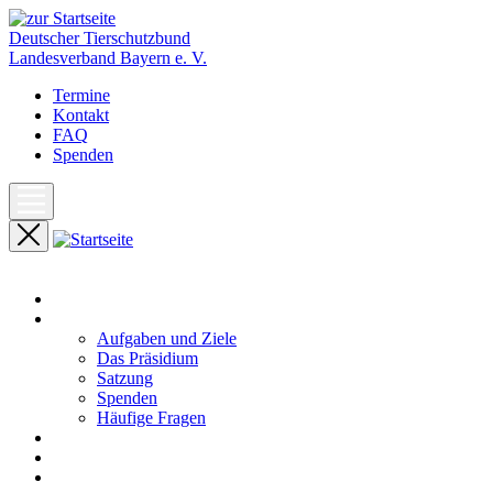
Deutscher Tierschutzbund
Landesverband Bayern e. V.
Termine
Kontakt
FAQ
Spenden
Start
Unser Landesverband
Aufgaben und Ziele
Das Präsidium
Satzung
Spenden
Häufige Fragen
Aktuelles
Pressemeldungen
Termine