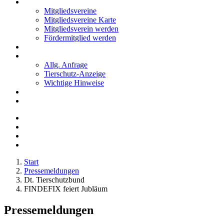
Mitglieder
Mitgliedsvereine
Mitgliedsvereine Karte
Mitgliedsverein werden
Fördermitglied werden
Notfälle
Kontakt
Allg. Anfrage
Tierschutz-Anzeige
Wichtige Hinweise
Stellenanzeigen
Tierschutzjugend
Start
Pressemeldungen
Dt. Tierschutzbund
FINDEFIX feiert Jubläum
Pressemeldungen