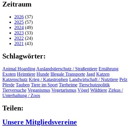
Zeitraum
2026
(37)
2025
(57)
2024
(49)
2023
(33)
2022
(24)
2021
(43)
Schlagwörter:
Animal Hoarding
Auslandstierschutz / Straßentiere
Ernährung
Exoten
Heimtiere
Hunde
Illegale Transporte
Jagd
Katzen
Katzenschutz
Krieg / Katastrophen
Landwirtschaft / Nutztiere
Pelz
Pferde
Tauben
Tiere im Sport
Tierheime
Tierschutzpolitik
Tierversuche
Veganismus
Vegetarismus
Vögel
Wildtiere
Zirkus /
Unterhaltung / Zoos
Teilen:
Unsere Mitgliedsvereine