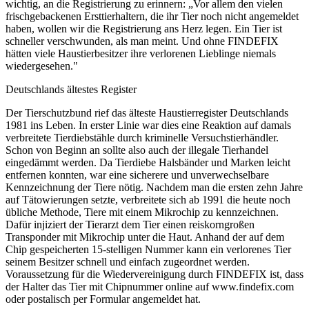
wichtig, an die Registrierung zu erinnern: „Vor allem den vielen
frischgebackenen Ersttierhaltern, die ihr Tier noch nicht angemeldet
haben, wollen wir die Registrierung ans Herz legen. Ein Tier ist
schneller verschwunden, als man meint. Und ohne FINDEFIX
hätten viele Haustierbesitzer ihre verlorenen Lieblinge niemals
wiedergesehen."
Deutschlands ältestes Register
Der Tierschutzbund rief das älteste Haustierregister Deutschlands
1981 ins Leben. In erster Linie war dies eine Reaktion auf damals
verbreitete Tierdiebstähle durch kriminelle Versuchstierhändler.
Schon von Beginn an sollte also auch der illegale Tierhandel
eingedämmt werden. Da Tierdiebe Halsbänder und Marken leicht
entfernen konnten, war eine sicherere und unverwechselbare
Kennzeichnung der Tiere nötig. Nachdem man die ersten zehn Jahre
auf Tätowierungen setzte, verbreitete sich ab 1991 die heute noch
übliche Methode, Tiere mit einem Mikrochip zu kennzeichnen.
Dafür injiziert der Tierarzt dem Tier einen reiskorngroßen
Transponder mit Mikrochip unter die Haut. Anhand der auf dem
Chip gespeicherten 15-stelligen Nummer kann ein verlorenes Tier
seinem Besitzer schnell und einfach zugeordnet werden.
Voraussetzung für die Wiedervereinigung durch FINDEFIX ist, dass
der Halter das Tier mit Chipnummer online auf www.findefix.com
oder postalisch per Formular angemeldet hat.