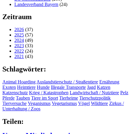
Landesverband Bayern
(24)
Zeitraum
2026
(37)
2025
(57)
2024
(49)
2023
(33)
2022
(24)
2021
(43)
Schlagwörter:
Animal Hoarding
Auslandstierschutz / Straßentiere
Ernährung
Exoten
Heimtiere
Hunde
Illegale Transporte
Jagd
Katzen
Katzenschutz
Krieg / Katastrophen
Landwirtschaft / Nutztiere
Pelz
Pferde
Tauben
Tiere im Sport
Tierheime
Tierschutzpolitik
Tierversuche
Veganismus
Vegetarismus
Vögel
Wildtiere
Zirkus /
Unterhaltung / Zoos
Teilen: