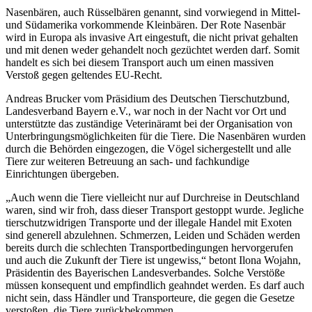
Nasenbären, auch Rüsselbären genannt, sind vorwiegend in Mittel-
und Südamerika vorkommende Kleinbären. Der Rote Nasenbär
wird in Europa als invasive Art eingestuft, die nicht privat gehalten
und mit denen weder gehandelt noch gezüchtet werden darf. Somit
handelt es sich bei diesem Transport auch um einen massiven
Verstoß gegen geltendes EU-Recht.
Andreas Brucker vom Präsidium des Deutschen Tierschutzbund,
Landesverband Bayern e.V., war noch in der Nacht vor Ort und
unterstützte das zuständige Veterinäramt bei der Organisation von
Unterbringungsmöglichkeiten für die Tiere. Die Nasenbären wurden
durch die Behörden eingezogen, die Vögel sichergestellt und alle
Tiere zur weiteren Betreuung an sach- und fachkundige
Einrichtungen übergeben.
„Auch wenn die Tiere vielleicht nur auf Durchreise in Deutschland
waren, sind wir froh, dass dieser Transport gestoppt wurde. Jegliche
tierschutzwidrigen Transporte und der illegale Handel mit Exoten
sind generell abzulehnen. Schmerzen, Leiden und Schäden werden
bereits durch die schlechten Transportbedingungen hervorgerufen
und auch die Zukunft der Tiere ist ungewiss,“ betont Ilona Wojahn,
Präsidentin des Bayerischen Landesverbandes. Solche Verstöße
müssen konsequent und empfindlich geahndet werden. Es darf auch
nicht sein, dass Händler und Transporteure, die gegen die Gesetze
verstoßen, die Tiere zurückbekommen.