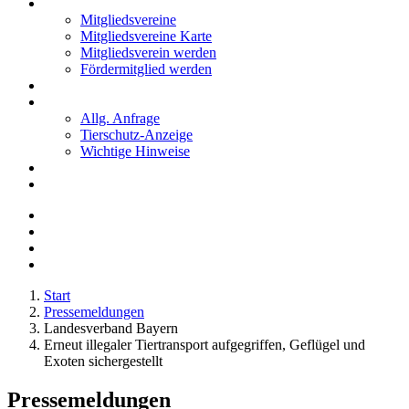
Mitglieder
Mitgliedsvereine
Mitgliedsvereine Karte
Mitgliedsverein werden
Fördermitglied werden
Notfälle
Kontakt
Allg. Anfrage
Tierschutz-Anzeige
Wichtige Hinweise
Stellenanzeigen
Tierschutzjugend
Start
Pressemeldungen
Landesverband Bayern
Erneut illegaler Tiertransport aufgegriffen, Geflügel und
Exoten sichergestellt
Pressemeldungen