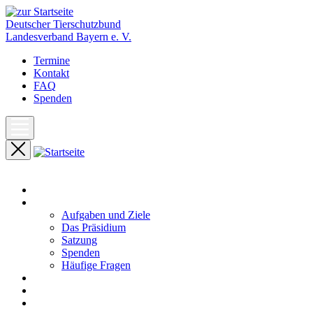
Deutscher Tierschutzbund
Landesverband Bayern e. V.
Termine
Kontakt
FAQ
Spenden
Start
Unser Landesverband
Aufgaben und Ziele
Das Präsidium
Satzung
Spenden
Häufige Fragen
Aktuelles
Pressemeldungen
Termine