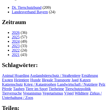
Dt. Tierschutzbund
(209)
Landesverband Bayern
(24)
Zeitraum
2026
(36)
2025
(57)
2024
(49)
2023
(33)
2022
(24)
2021
(43)
Schlagwörter:
Animal Hoarding
Auslandstierschutz / Straßentiere
Ernährung
Exoten
Heimtiere
Hunde
Illegale Transporte
Jagd
Katzen
Katzenschutz
Krieg / Katastrophen
Landwirtschaft / Nutztiere
Pelz
Pferde
Tauben
Tiere im Sport
Tierheime
Tierschutzpolitik
Tierversuche
Veganismus
Vegetarismus
Vögel
Wildtiere
Zirkus /
Unterhaltung / Zoos
Teilen: