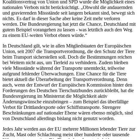
Koalitionsvertrag von Union und SPD wurde die Möglichkeit eines
nationalen Verbots nicht berücksichtigt. „Obwohl die andauernden
und gravierenden Missstände seit langem bekannt sind, bewegt sich
nichts. Es darf in dieser Sache aber keine Zeit mehr verloren
werden. Die Bundesregierung hat jetzt die Chance, Deutschland mit
gutem Beispiel vorangehen zu lassen - was letztlich auch den Weg
zu einem EU-weiten Verbot ebnen würde.“
In Deutschland gilt, wie in allen Mitgliedstaaten der Europäischen
Union, seit 2007 die Transportverordnung, die den Schutz der Tiere
beim Transport sicherstellen soll. Doch die Bestimmungen reichen
bei Weitem nicht aus, um Tierleid zu verhindern. Zudem bleiben
viele Missstände während der Transporte unentdeckt, teilweise
aufgrund fehlender Überwachungen. Eine Chance für die Tiere
bietet aktuell die Überarbeitung der Transportverordnung. Denn
auch, wenn der Entwurf der Europäischen Kommission hinter den
Forderungen des Deutschen Tierschutzbundes zurückbleibt, hat die
Bundesregierung im Ministerrat die Möglichkeit aktiv
Änderungswünsche einzubringen – zum Beispiel das überfällige
Verbot für Drittlandexporte oder Schiffstransporte. Strengere
Beschränkungen auf nationaler Ebene wären ebenso möglich, sind
von Deutschland allerdings bislang nicht genutzt worden.
Jedes Jahr werden aus der EU mehrere Millionen lebender Tiere zur
Zucht, Mast oder Schlachtung meist über hunderte oder tausende