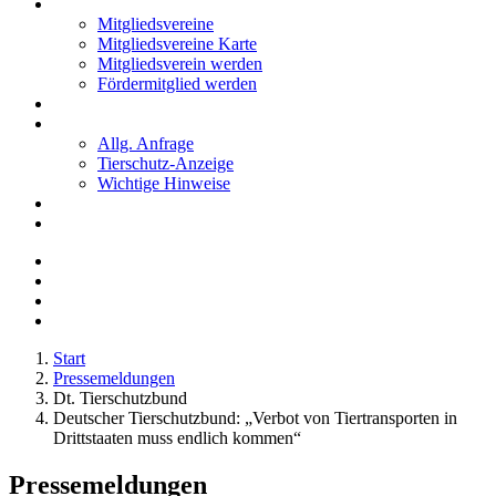
Mitglieder
Mitgliedsvereine
Mitgliedsvereine Karte
Mitgliedsverein werden
Fördermitglied werden
Notfälle
Kontakt
Allg. Anfrage
Tierschutz-Anzeige
Wichtige Hinweise
Stellenanzeigen
Tierschutzjugend
Start
Pressemeldungen
Dt. Tierschutzbund
Deutscher Tierschutzbund: „Verbot von Tiertransporten in
Drittstaaten muss endlich kommen“
Pressemeldungen