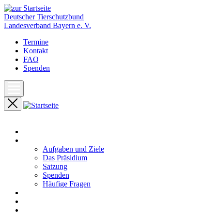
Deutscher Tierschutzbund
Landesverband Bayern e. V.
Termine
Kontakt
FAQ
Spenden
Start
Unser Landesverband
Aufgaben und Ziele
Das Präsidium
Satzung
Spenden
Häufige Fragen
Aktuelles
Pressemeldungen
Termine