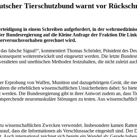
utscher Tierschutzbund warnt vor Rückschr
rteidigung in einem Schreiben aufgefordert, in der wehrmedizin
 der Bundesregierung auf die Kleine Anfrage der Fraktion Die Lin
ierversuchsvorhaben gerechnet wird.
st das falsche Signal!“, kommentiert Thomas Schröder, Präsident des 
onsequent weiterentwickelt und eingesetzt werden. Die letzte Bundesre
veralteten und unethischen Methoden festzuhalten, die nicht zuletzt au
oder Erprobung von Waffen, Munition und dazugehörigem Gerät, die med
Jahren die erheblichen wissenschaftlichen Unsicherheiten dabei: So bi
t werden. Die Bundesregierung gibt in ihrer Antwort zudem an, dass Ti
sprechende neuromuskuläre Störungen zu testen. Aus wissenschaftlicher
 zu wissenschaftlichen Zwecken verwendet. Insbesondere kamen Ratte
uf, dass die Informationen als Verschlusssache eingestuft sind. Der De
ibt. Auch international zeichnet sich bereits ein Wandel ab: Gerade hab