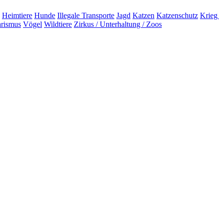
Heimtiere
Hunde
Illegale Transporte
Jagd
Katzen
Katzenschutz
Krieg
arismus
Vögel
Wildtiere
Zirkus / Unterhaltung / Zoos