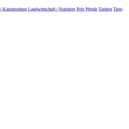
 / Katastrophen
Landwirtschaft / Nutztiere
Pelz
Pferde
Tauben
Tiere