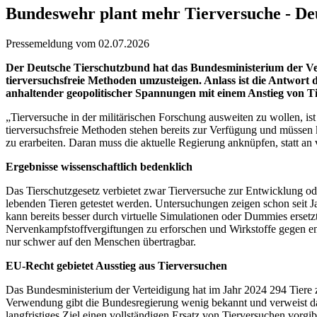
Bundeswehr plant mehr Tierversuche - De
Pressemeldung vom 02.07.2026
Der Deutsche Tierschutzbund hat das Bundesministerium der Ve
tierversuchsfreie Methoden umzusteigen. Anlass ist die Antwort
anhaltender geopolitischer Spannungen mit einem Anstieg von T
„Tierversuche in der militärischen Forschung ausweiten zu wollen, i
tierversuchsfreie Methoden stehen bereits zur Verfügung und müssen k
zu erarbeiten. Daran muss die aktuelle Regierung anknüpfen, statt an 
Ergebnisse wissenschaftlich bedenklich
Das Tierschutzgesetz verbietet zwar Tierversuche zur Entwicklung 
lebenden Tieren getestet werden. Untersuchungen zeigen schon seit 
kann bereits besser durch virtuelle Simulationen oder Dummies ersetz
Nervenkampfstoffvergiftungen zu erforschen und Wirkstoffe gegen ent
nur schwer auf den Menschen übertragbar.
EU-Recht gebietet Ausstieg aus Tierversuchen
Das Bundesministerium der Verteidigung hat im Jahr 2024 294 Tiere
Verwendung gibt die Bundesregierung wenig bekannt und verweist dara
langfristiges Ziel einen vollständigen Ersatz von Tierversuchen vorg