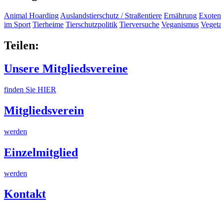
Animal Hoarding
Auslandstierschutz / Straßentiere
Ernährung
Exoten
im Sport
Tierheime
Tierschutzpolitik
Tierversuche
Veganismus
Veget
Teilen:
Unsere Mitgliedsvereine
finden Sie HIER
Mitgliedsverein
werden
Einzelmitglied
werden
Kontakt