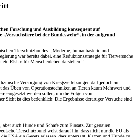
itt
ischen Forschung und Ausbildung konsequent auf
ke „Versuchstiere bei der Bundeswehr“, in der aufgrund
Deutschen Tierschutzbundes. „Moderne, humanbasierte und
gierung war bereits dabei, eine Reduktionsstrategie für Tierversuche
ch ein Risiko für Menschenleben darstellen.”
izinische Versorgung von Kriegsverletzungen darf jedoch an
etet das Üben von Operationstechniken an Tieren kaum Mehrwert und
ere eingesetzt werden sollen, um die Folgen von
 Sicht ist dies bedenklich: Die Ergebnisse derartiger Versuche sind
n, aber auch Hunde und Schafe zum Einsatz. Zur genauen
utsche Tierschutzbund weist darauf hin, dass nicht nur die EU als
en die USA ein Gesetz erlassen, dass untersagt, Katzen und Hunde zu