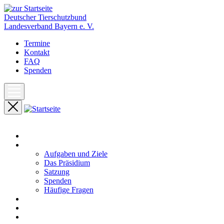
Deutscher Tierschutzbund
Landesverband Bayern e. V.
Termine
Kontakt
FAQ
Spenden
Start
Unser Landesverband
Aufgaben und Ziele
Das Präsidium
Satzung
Spenden
Häufige Fragen
Aktuelles
Pressemeldungen
Termine