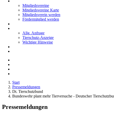
Mitglieder
Mitgliedsvereine
Mitgliedsvereine Karte
Mitgliedsverein werden
Fördermitglied werden
Notfälle
Kontakt
Allg. Anfrage
Tierschutz-Anzeige
Wichtige Hinweise
Stellenanzeigen
Tierschutzjugend
Start
Pressemeldungen
Dt. Tierschutzbund
Bundeswehr plant mehr Tierversuche - Deutscher Tierschutzbu
Pressemeldungen