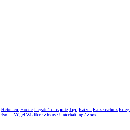
Heimtiere
Hunde
Illegale Transporte
Jagd
Katzen
Katzenschutz
Krieg
arismus
Vögel
Wildtiere
Zirkus / Unterhaltung / Zoos