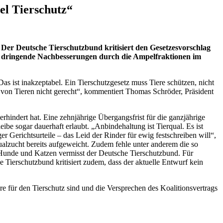
el Tierschutz“
 Der Deutsche Tierschutzbund kritisiert den Gesetzesvorschlag
t dringende Nachbesserungen durch die Ampelfraktionen im
s ist inakzeptabel. Ein Tierschutzgesetz muss Tiere schützen, nicht
 von Tieren nicht gerecht“, kommentiert Thomas Schröder, Präsident
rhindert hat. Eine zehnjährige Übergangsfrist für die ganzjährige
leibe sogar dauerhaft erlaubt. „Anbindehaltung ist Tierqual. Es ist
r Gerichtsurteile – das Leid der Rinder für ewig festschreiben will“,
ualzucht bereits aufgeweicht. Zudem fehle unter anderem die so
r Hunde und Katzen vermisst der Deutsche Tierschutzbund. Für
Tierschutzbund kritisiert zudem, dass der aktuelle Entwurf kein
für den Tierschutz sind und die Versprechen des Koalitionsvertrags