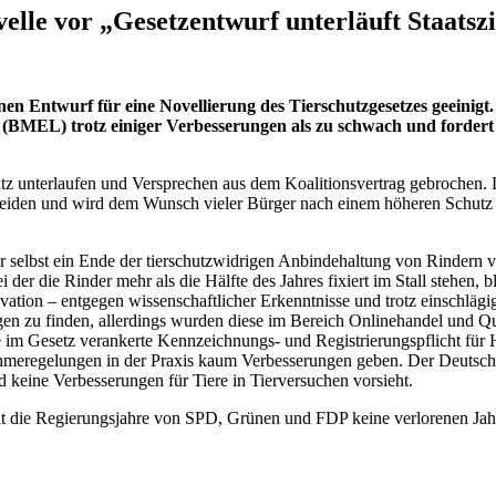
elle vor „Gesetzentwurf unterläuft Staatszi
n Entwurf für eine Novellierung des Tierschutzgesetzes geeinigt.
(BMEL) trotz einiger Verbesserungen als zu schwach und forder
z unterlaufen und Versprechen aus dem Koalitionsvertrag gebrochen. Da
r leiden und wird dem Wunsch vieler Bürger nach einem höheren Schutz
r selbst ein Ende der tierschutzwidrigen Anbindehaltung von Rindern ve
der die Rinder mehr als die Hälfte des Jahres fixiert im Stall stehen, b
ation – entgegen wissenschaftlicher Erkenntnisse und trotz einschlägige
ngen zu finden, allerdings wurden diese im Bereich Onlinehandel und Q
ne im Gesetz verankerte Kennzeichnungs- und Registrierungspflicht fü
ahmeregelungen in der Praxis kaum Verbesserungen geben. Der Deutsche 
 keine Verbesserungen für Tiere in Tierversuchen vorsieht.
die Regierungsjahre von SPD, Grünen und FDP keine verlorenen Jahre 