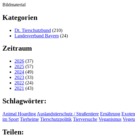
Bildmaterial
Kategorien
Dt. Tierschutzbund
(210)
Landesverband Bayern
(24)
Zeitraum
2026
(37)
2025
(57)
2024
(49)
2023
(33)
2022
(24)
2021
(43)
Schlagwörter:
Animal Hoarding
Auslandstierschutz / Straßentiere
Ernährung
Exoten
im Sport
Tierheime
Tierschutzpolitik
Tierversuche
Veganismus
Veget
Teilen: