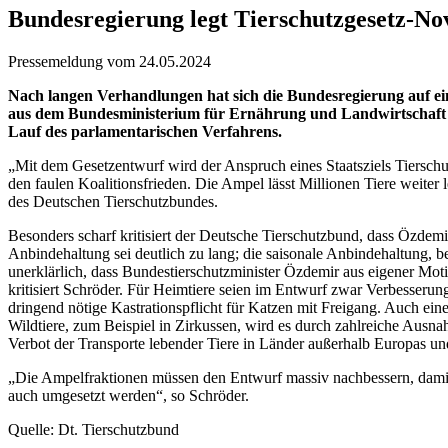
Bundesregierung legt Tierschutzgesetz-Nov
Pressemeldung vom 24.05.2024
Nach langen Verhandlungen hat sich die Bundesregierung auf eine
aus dem Bundesministerium für Ernährung und Landwirtschaft 
Lauf des parlamentarischen Verfahrens.
„Mit dem Gesetzentwurf wird der Anspruch eines Staatsziels Tierschut
den faulen Koalitionsfrieden. Die Ampel lässt Millionen Tiere weite
des Deutschen Tierschutzbundes.
Besonders scharf kritisiert der Deutsche Tierschutzbund, dass Özdemi
Anbindehaltung sei deutlich zu lang; die saisonale Anbindehaltung, bei 
unerklärlich, dass Bundestierschutzminister Özdemir aus eigener Motiv
kritisiert Schröder. Für Heimtiere seien im Entwurf zwar Verbesseru
dringend nötige Kastrationspflicht für Katzen mit Freigang. Auch ei
Wildtiere, zum Beispiel in Zirkussen, wird es durch zahlreiche Ausn
Verbot der Transporte lebender Tiere in Länder außerhalb Europas und
„Die Ampelfraktionen müssen den Entwurf massiv nachbessern, damit 
auch umgesetzt werden“, so Schröder.
Quelle: Dt. Tierschutzbund