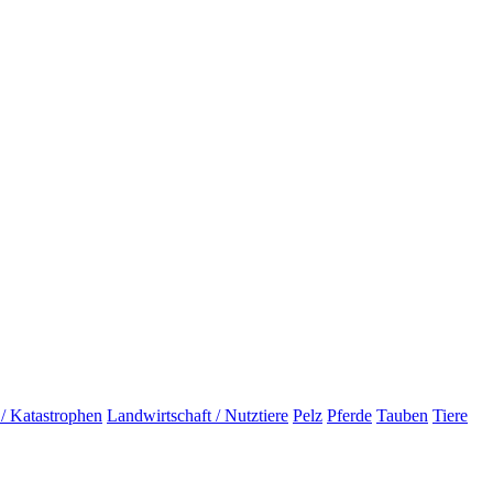
 / Katastrophen
Landwirtschaft / Nutztiere
Pelz
Pferde
Tauben
Tiere