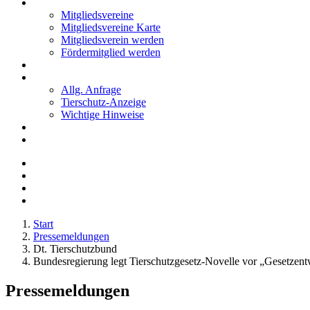
Mitglieder
Mitgliedsvereine
Mitgliedsvereine Karte
Mitgliedsverein werden
Fördermitglied werden
Notfälle
Kontakt
Allg. Anfrage
Tierschutz-Anzeige
Wichtige Hinweise
Stellenanzeigen
Tierschutzjugend
Start
Pressemeldungen
Dt. Tierschutzbund
Bundesregierung legt Tierschutzgesetz-Novelle vor „Gesetzentwu
Pressemeldungen