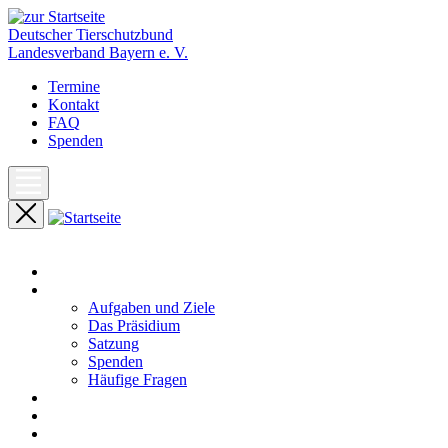
Deutscher Tierschutzbund
Landesverband Bayern e. V.
Termine
Kontakt
FAQ
Spenden
Start
Unser Landesverband
Aufgaben und Ziele
Das Präsidium
Satzung
Spenden
Häufige Fragen
Aktuelles
Pressemeldungen
Termine