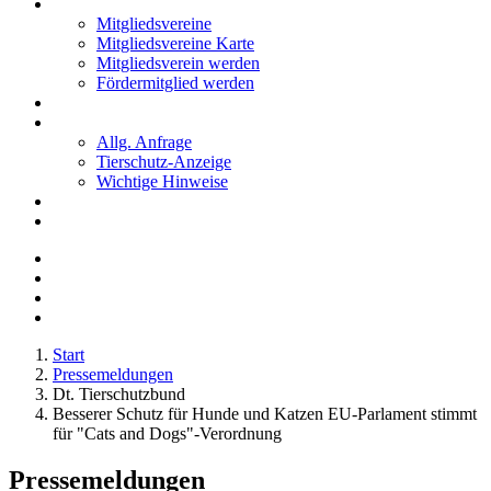
Mitglieder
Mitgliedsvereine
Mitgliedsvereine Karte
Mitgliedsverein werden
Fördermitglied werden
Notfälle
Kontakt
Allg. Anfrage
Tierschutz-Anzeige
Wichtige Hinweise
Stellenanzeigen
Tierschutzjugend
Start
Pressemeldungen
Dt. Tierschutzbund
Besserer Schutz für Hunde und Katzen EU-Parlament stimmt
für "Cats and Dogs"-Verordnung
Pressemeldungen