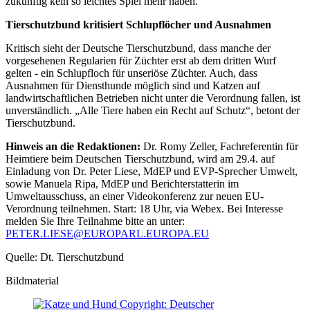
zukünftig kein so leichtes Spiel mehr haben.
Tierschutzbund kritisiert Schlupflöcher und Ausnahmen
Kritisch sieht der Deutsche Tierschutzbund, dass manche der
vorgesehenen Regularien für Züchter erst ab dem dritten Wurf
gelten - ein Schlupfloch für unseriöse Züchter. Auch, dass
Ausnahmen für Diensthunde möglich sind und Katzen auf
landwirtschaftlichen Betrieben nicht unter die Verordnung fallen, ist
unverständlich. „Alle Tiere haben ein Recht auf Schutz“, betont der
Tierschutzbund.
Hinweis an die Redaktionen:
Dr. Romy Zeller, Fachreferentin für
Heimtiere beim Deutschen Tierschutzbund, wird am 29.4. auf
Einladung von Dr. Peter Liese, MdEP und EVP-Sprecher Umwelt,
sowie Manuela Ripa, MdEP und Berichterstatterin im
Umweltausschuss, an einer Videokonferenz zur neuen EU-
Verordnung teilnehmen. Start: 18 Uhr, via Webex. Bei Interesse
melden Sie Ihre Teilnahme bitte an unter:
PETER.LIESE@EUROPARL.EUROPA.EU
Quelle: Dt. Tierschutzbund
Bildmaterial