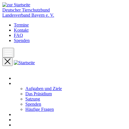
Deutscher Tierschutzbund
Landesverband Bayern e. V.
Termine
Kontakt
FAQ
Spenden
Start
Unser Landesverband
Aufgaben und Ziele
Das Präsidium
Satzung
Spenden
Häufige Fragen
Aktuelles
Pressemeldungen
Termine