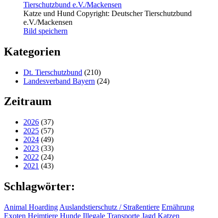
Katze und Hund Copyright: Deutscher Tierschutzbund
e.V./Mackensen
Bild speichern
Kategorien
Dt. Tierschutzbund
(210)
Landesverband Bayern
(24)
Zeitraum
2026
(37)
2025
(57)
2024
(49)
2023
(33)
2022
(24)
2021
(43)
Schlagwörter:
Animal Hoarding
Auslandstierschutz / Straßentiere
Ernährung
Exoten
Heimtiere
Hunde
Illegale Transporte
Jagd
Katzen