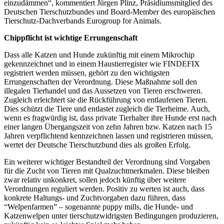
einzudämmen“, kommentiert Jürgen Plinz, Präsidiumsmitglied des
Deutschen Tierschutzbundes und Board-Member des europäischen
Tierschutz-Dachverbands Eurogroup for Animals.
Chippflicht ist wichtige Errungenschaft
Dass alle Katzen und Hunde zukünftig mit einem Mikrochip
gekennzeichnet und in einem Haustierregister wie FINDEFIX
registriert werden müssen, gehört zu den wichtigsten
Errungenschaften der Verordnung. Diese Maßnahme soll den
illegalen Tierhandel und das Aussetzen von Tieren erschweren.
Zugleich erleichtert sie die Rückführung von entlaufenen Tieren.
Dies schützt die Tiere und entlastet zugleich die Tierheime. Auch,
wenn es fragwürdig ist, dass private Tierhalter ihre Hunde erst nach
einer langen Übergangszeit von zehn Jahren bzw. Katzen nach 15
Jahren verpflichtend kennzeichnen lassen und registrieren müssen,
wertet der Deutsche Tierschutzbund dies als großen Erfolg.
Ein weiterer wichtiger Bestandteil der Verordnung sind Vorgaben
für die Zucht von Tieren mit Qualzuchtmerkmalen. Diese bleiben
zwar relativ unkonkret, sollen jedoch künftig über weitere
Verordnungen reguliert werden. Positiv zu werten ist auch, dass
konkrete Haltungs- und Zuchtvorgaben dazu führen, dass
“Welpenfarmen” – sogenannte puppy mills, die Hunde- und
Katzenwelpen unter tierschutzwidrigsten Bedingungen produzieren,