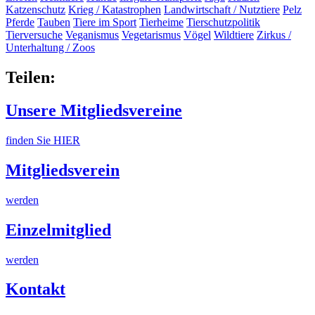
Katzenschutz
Krieg / Katastrophen
Landwirtschaft / Nutztiere
Pelz
Pferde
Tauben
Tiere im Sport
Tierheime
Tierschutzpolitik
Tierversuche
Veganismus
Vegetarismus
Vögel
Wildtiere
Zirkus /
Unterhaltung / Zoos
Teilen:
Unsere Mitgliedsvereine
finden Sie HIER
Mitgliedsverein
werden
Einzelmitglied
werden
Kontakt