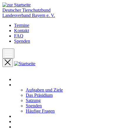
Deutscher Tierschutzbund
Landesverband Bayern e. V.
Termine
Kontakt
FAQ
Spenden
Start
Unser Landesverband
Aufgaben und Ziele
Das Präsidium
Satzung
Spenden
Häufige Fragen
Aktuelles
Pressemeldungen
Termine