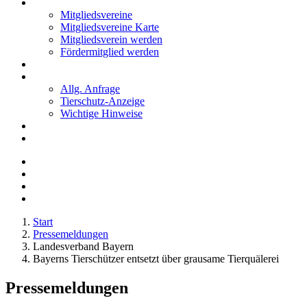
Mitglieder
Mitgliedsvereine
Mitgliedsvereine Karte
Mitgliedsverein werden
Fördermitglied werden
Notfälle
Kontakt
Allg. Anfrage
Tierschutz-Anzeige
Wichtige Hinweise
Stellenanzeigen
Tierschutzjugend
Start
Pressemeldungen
Landesverband Bayern
Bayerns Tierschützer entsetzt über grausame Tierquälerei
Pressemeldungen