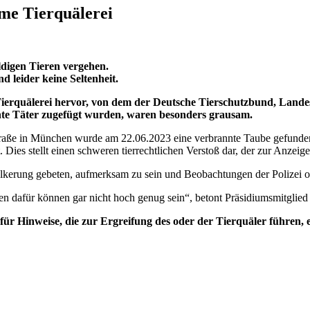
ame Tierquälerei
uldigen Tieren vergehen.
d leider keine Seltenheit.
Tierquälerei hervor, von dem der Deutsche Tierschutzbund, Lande
te Täter zugefügt wurden, waren besonders grausam.
ße in München wurde am 22.06.2023 eine verbrannte Taube gefunden.
Dies stellt einen schweren tierrechtlichen Verstoß dar, der zur Anzeig
 Bevölkerung gebeten, aufmerksam zu sein und Beobachtungen der Polizei
n dafür können gar nicht hoch genug sein“, betont Präsidiumsmitglied
ür Hinweise, die zur Ergreifung des oder der Tierquäler führen,