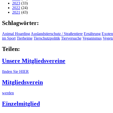
2023
(33)
2022
(24)
2021
(43)
Schlagwörter:
Animal Hoarding
Auslandstierschutz / Straßentiere
Ernährung
Exoten
im Sport
Tierheime
Tierschutzpolitik
Tierversuche
Veganismus
Veget
Teilen:
Unsere Mitgliedsvereine
finden Sie HIER
Mitgliedsverein
werden
Einzelmitglied