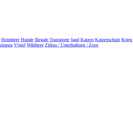
Heimtiere
Hunde
Illegale Transporte
Jagd
Katzen
Katzenschutz
Krieg
arismus
Vögel
Wildtiere
Zirkus / Unterhaltung / Zoos