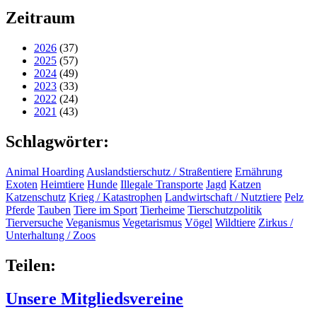
Zeitraum
2026
(37)
2025
(57)
2024
(49)
2023
(33)
2022
(24)
2021
(43)
Schlagwörter:
Animal Hoarding
Auslandstierschutz / Straßentiere
Ernährung
Exoten
Heimtiere
Hunde
Illegale Transporte
Jagd
Katzen
Katzenschutz
Krieg / Katastrophen
Landwirtschaft / Nutztiere
Pelz
Pferde
Tauben
Tiere im Sport
Tierheime
Tierschutzpolitik
Tierversuche
Veganismus
Vegetarismus
Vögel
Wildtiere
Zirkus /
Unterhaltung / Zoos
Teilen:
Unsere Mitgliedsvereine