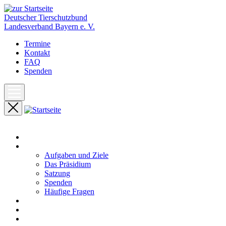
Deutscher Tierschutzbund
Landesverband Bayern e. V.
Termine
Kontakt
FAQ
Spenden
Start
Unser Landesverband
Aufgaben und Ziele
Das Präsidium
Satzung
Spenden
Häufige Fragen
Aktuelles
Pressemeldungen
Termine