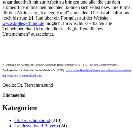
sogar dauerhaft mit zur Arbeit zu bringen und alle, die aus dem
Homeoffice mitmachen möchten, können sich selbst bzw. ihre Firma
für den Aktionstag „Kollege Hund“ anmelden. Dies ist ab sofort und
noch bis zum 24. Juni über ein Formular auf der Website
www.kollege-hund.de
möglich. Im Anschluss erhalten alle
Teilnehmer eine Urkunde, die sie als „tierfreundliches
Unternehmen“ auszeichnet.
* Erhebung im Auftrag des Industrieverbands Heimtierbedarf (IVH) e.V. und des Zentralverbands
Zoologischer Fachbetriebe Deutschlands e.V. (ZZF):
www.ivh-online.de/de/der-verband/daten-fakten/anzahl-
der-heimtiere-in-deutschland.html
Quelle: Dt. Tierschutzbund
Bildmaterial
Kategorien
Dt. Tierschutzbund
(210)
Landesverband Bayern
(24)