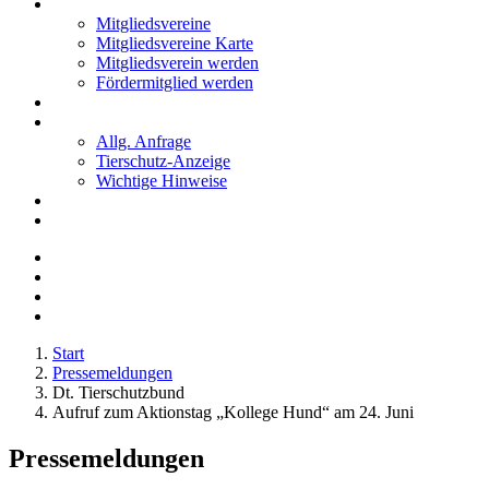
Mitglieder
Mitgliedsvereine
Mitgliedsvereine Karte
Mitgliedsverein werden
Fördermitglied werden
Notfälle
Kontakt
Allg. Anfrage
Tierschutz-Anzeige
Wichtige Hinweise
Stellenanzeigen
Tierschutzjugend
Start
Pressemeldungen
Dt. Tierschutzbund
Aufruf zum Aktionstag „Kollege Hund“ am 24. Juni
Pressemeldungen