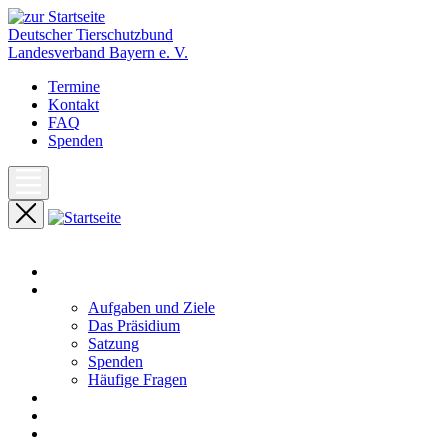
Deutscher Tierschutzbund
Landesverband Bayern e. V.
Termine
Kontakt
FAQ
Spenden
Start
Unser Landesverband
Aufgaben und Ziele
Das Präsidium
Satzung
Spenden
Häufige Fragen
Aktuelles
Pressemeldungen
Termine