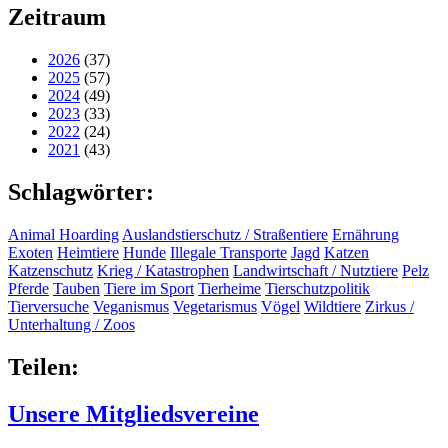
Zeitraum
2026
(37)
2025
(57)
2024
(49)
2023
(33)
2022
(24)
2021
(43)
Schlagwörter:
Animal Hoarding
Auslandstierschutz / Straßentiere
Ernährung
Exoten
Heimtiere
Hunde
Illegale Transporte
Jagd
Katzen
Katzenschutz
Krieg / Katastrophen
Landwirtschaft / Nutztiere
Pelz
Pferde
Tauben
Tiere im Sport
Tierheime
Tierschutzpolitik
Tierversuche
Veganismus
Vegetarismus
Vögel
Wildtiere
Zirkus /
Unterhaltung / Zoos
Teilen:
Unsere Mitgliedsvereine