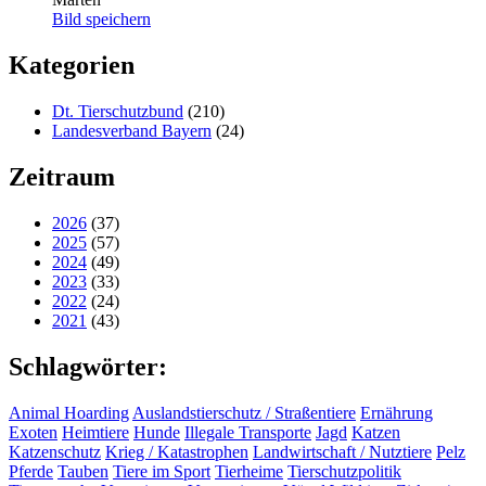
Bild speichern
Kategorien
Dt. Tierschutzbund
(210)
Landesverband Bayern
(24)
Zeitraum
2026
(37)
2025
(57)
2024
(49)
2023
(33)
2022
(24)
2021
(43)
Schlagwörter:
Animal Hoarding
Auslandstierschutz / Straßentiere
Ernährung
Exoten
Heimtiere
Hunde
Illegale Transporte
Jagd
Katzen
Katzenschutz
Krieg / Katastrophen
Landwirtschaft / Nutztiere
Pelz
Pferde
Tauben
Tiere im Sport
Tierheime
Tierschutzpolitik