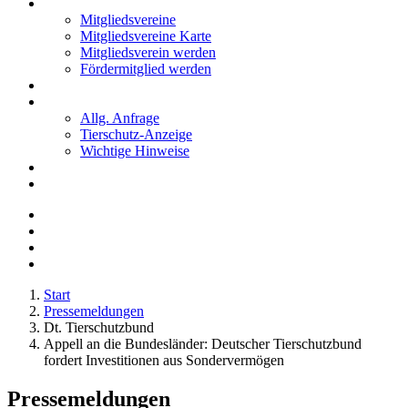
Mitglieder
Mitgliedsvereine
Mitgliedsvereine Karte
Mitgliedsverein werden
Fördermitglied werden
Notfälle
Kontakt
Allg. Anfrage
Tierschutz-Anzeige
Wichtige Hinweise
Stellenanzeigen
Tierschutzjugend
Start
Pressemeldungen
Dt. Tierschutzbund
Appell an die Bundesländer: Deutscher Tierschutzbund
fordert Investitionen aus Sondervermögen
Pressemeldungen