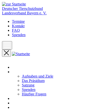
Deutscher Tierschutzbund
Landesverband Bayern e. V.
Termine
Kontakt
FAQ
Spenden
Start
Unser Landesverband
Aufgaben und Ziele
Das Präsidium
Satzung
Spenden
Häufige Fragen
Aktuelles
Pressemeldungen
Termine