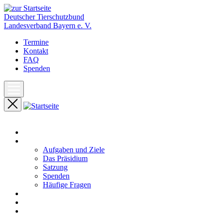
Deutscher Tierschutzbund
Landesverband Bayern e. V.
Termine
Kontakt
FAQ
Spenden
Start
Unser Landesverband
Aufgaben und Ziele
Das Präsidium
Satzung
Spenden
Häufige Fragen
Aktuelles
Pressemeldungen
Termine