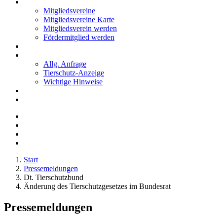
Mitglieder
Mitgliedsvereine
Mitgliedsvereine Karte
Mitgliedsverein werden
Fördermitglied werden
Notfälle
Kontakt
Allg. Anfrage
Tierschutz-Anzeige
Wichtige Hinweise
Stellenanzeigen
Tierschutzjugend
Start
Pressemeldungen
Dt. Tierschutzbund
Änderung des Tierschutzgesetzes im Bundesrat
Pressemeldungen