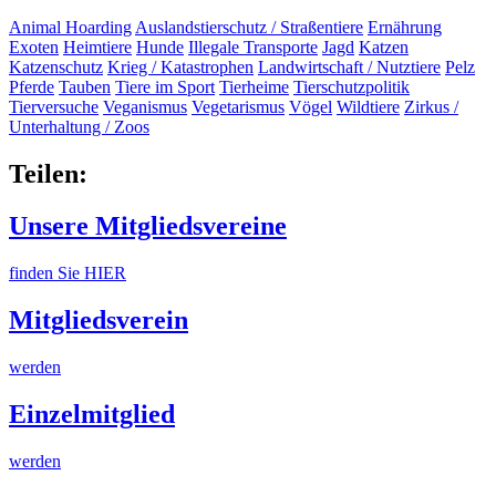
Animal Hoarding
Auslandstierschutz / Straßentiere
Ernährung
Exoten
Heimtiere
Hunde
Illegale Transporte
Jagd
Katzen
Katzenschutz
Krieg / Katastrophen
Landwirtschaft / Nutztiere
Pelz
Pferde
Tauben
Tiere im Sport
Tierheime
Tierschutzpolitik
Tierversuche
Veganismus
Vegetarismus
Vögel
Wildtiere
Zirkus /
Unterhaltung / Zoos
Teilen:
Unsere Mitgliedsvereine
finden Sie HIER
Mitgliedsverein
werden
Einzelmitglied
werden