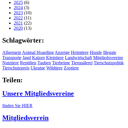
2025
(6)
2024
(3)
2023
(10)
2022
(11)
2021
(22)
2020
(13)
Schlagwörter:
Allgemein
Animal Hoarding
Anzeige
Heimtiere
Hunde
Illegale
Transporte
Jagd
Katzen
Kleintiere
Landwirtschaft
Mitgliedsvereine
Nutztiere
Reptilien
Tauben
Tierheime
Tierquälerei
Tierschutzpolitik
Tierschutzpreis
Ukraine
Wildtiere
Zootiere
Teilen:
Unsere Mitgliedsvereine
finden Sie HIER
Mitgliedsverein