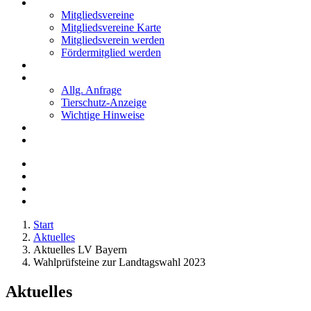
Mitglieder
Mitgliedsvereine
Mitgliedsvereine Karte
Mitgliedsverein werden
Fördermitglied werden
Notfälle
Kontakt
Allg. Anfrage
Tierschutz-Anzeige
Wichtige Hinweise
Stellenanzeigen
Tierschutzjugend
Start
Aktuelles
Aktuelles LV Bayern
Wahlprüfsteine zur Landtagswahl 2023
Aktuelles