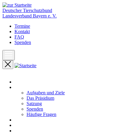
Deutscher Tierschutzbund
Landesverband Bayern e. V.
Termine
Kontakt
FAQ
Spenden
Start
Unser Landesverband
Aufgaben und Ziele
Das Präsidium
Satzung
Spenden
Häufige Fragen
Aktuelles
Pressemeldungen
Termine