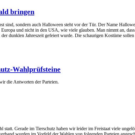
ald bringen
erbst sind, sondern auch Halloween steht vor der Tür. Der Name Hallow
in Europa und nicht in den USA, wie viele glauben. Man nimmt an, das
er dunklen Jahreszeit gefeiert wurde. Die schaurigen Kostüme sollen b
hutz-Wahlprüfsteine
ir die Antworten der Parteien.
tatt. Gerade im Tierschutz haben wir leider im Freistaat viele ungelös
desverband wurden im Vorfeld der Wahlen von folgenden Parteien ange