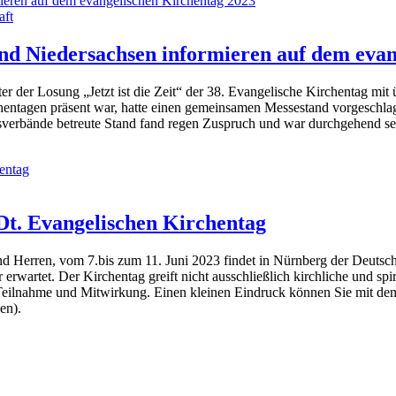
aft
nd Niedersachsen informieren auf dem evan
r der Losung „Jetzt ist die Zeit“ der 38. Evangelische Kirchentag mit
hentagen präsent war, hatte einen gemeinsamen Messestand vorgeschl
verbände betreute Stand fand regen Zuspruch und war durchgehend seh
t. Evangelischen Kirchentag
d Herren, vom 7.bis zum 11. Juni 2023 findet in Nürnberg der Deutsche 
rwartet. Der Kirchentag greift nicht ausschließlich kirchliche und spiri
r Teilnahme und Mitwirkung. Einen kleinen Eindruck können Sie mit d
en).