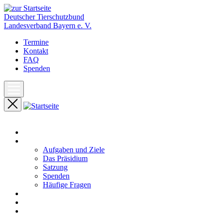
Deutscher Tierschutzbund
Landesverband Bayern e. V.
Termine
Kontakt
FAQ
Spenden
Start
Unser Landesverband
Aufgaben und Ziele
Das Präsidium
Satzung
Spenden
Häufige Fragen
Aktuelles
Pressemeldungen
Termine