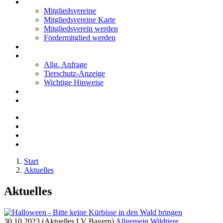
Mitglieder
Mitgliedsvereine
Mitgliedsvereine Karte
Mitgliedsverein werden
Fördermitglied werden
Notfälle
Kontakt
Allg. Anfrage
Tierschutz-Anzeige
Wichtige Hinweise
Stellenanzeigen
Tierschutzjugend
Start
Aktuelles
Aktuelles
30.10.2023 (Aktuelles LV Bayern)
Allgemein
Wildtiere