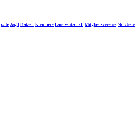
porte
Jagd
Katzen
Kleintiere
Landwirtschaft
Mitgliedsvereine
Nutztiere