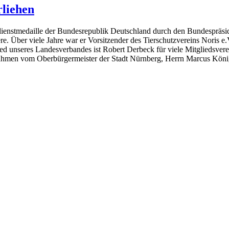
liehen
rdienstmedaille der Bundesrepublik Deutschland durch den Bundespräs
e. Über viele Jahre war er Vorsitzender des Tierschutzvereins Noris e.
lied unseres Landesverbandes ist Robert Derbeck für viele Mitgliedsver
 Rahmen vom Oberbürgermeister der Stadt Nürnberg, Herrn Marcus Köni