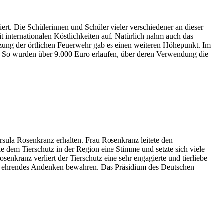
ert. Die Schülerinnen und Schüler vieler verschiedener an dieser
it internationalen Köstlichkeiten auf. Natürlich nahm auch das
zung der örtlichen Feuerwehr gab es einen weiteren Höhepunkt. Im
d. So wurden über 9.000 Euro erlaufen, über deren Verwendung die
rsula Rosenkranz erhalten. Frau Rosenkranz leitete den
ie dem Tierschutz in der Region eine Stimme und setzte sich viele
enkranz verliert der Tierschutz eine sehr engagierte und tierliebe
z ein ehrendes Andenken bewahren. Das Präsidium des Deutschen