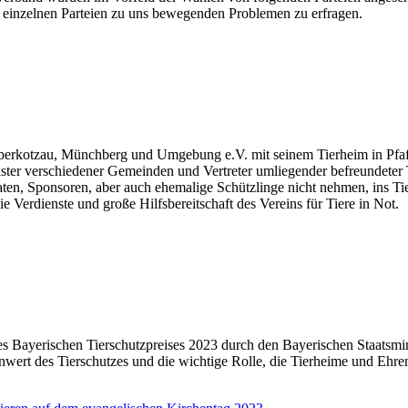
r einzelnen Parteien zu uns bewegenden Problemen zu erfragen.
berkotzau, Münchberg und Umgebung e.V. mit seinem Tierheim in Pfaff
eister verschiedener Gemeinden und Vertreter umliegender befreundete
Paten, Sponsoren, aber auch ehemalige Schützlinge nicht nehmen, ins T
 Verdienste und große Hilfsbereitschaft des Vereins für Tiere in Not.
 Bayerischen Tierschutzpreises 2023 durch den Bayerischen Staatsmini
lenwert des Tierschutzes und die wichtige Rolle, die Tierheime und Eh