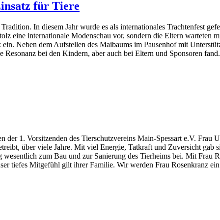
insatz für Tiere
adition. In diesem Jahr wurde es als internationales Trachtenfest gefei
tolz eine internationale Modenschau vor, sondern die Eltern warteten m
z ein. Neben dem Aufstellen des Maibaums im Pausenhof mit Unterstüt
oße Resonanz bei den Kindern, aber auch bei Eltern und Sponsoren fan
 der 1. Vorsitzenden des Tierschutzvereins Main-Spessart e.V. Frau U
eibt, über viele Jahre. Mit viel Energie, Tatkraft und Zuversicht gab s
g wesentlich zum Bau und zur Sanierung des Tierheims bei. Mit Frau Ros
 Unser tiefes Mitgefühl gilt ihrer Familie. Wir werden Frau Rosenkran