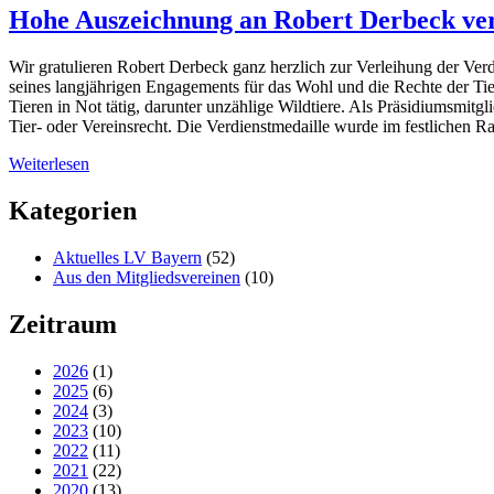
Hohe Auszeichnung an Robert Derbeck ver
Wir gratulieren Robert Derbeck ganz herzlich zur Verleihung der Ve
seines langjährigen Engagements für das Wohl und die Rechte der Tier
Tieren in Not tätig, darunter unzählige Wildtiere. Als Präsidiumsmitg
Tier- oder Vereinsrecht. Die Verdienstmedaille wurde im festlichen
Weiterlesen
Kategorien
Aktuelles LV Bayern
(52)
Aus den Mitgliedsvereinen
(10)
Zeitraum
2026
(1)
2025
(6)
2024
(3)
2023
(10)
2022
(11)
2021
(22)
2020
(13)