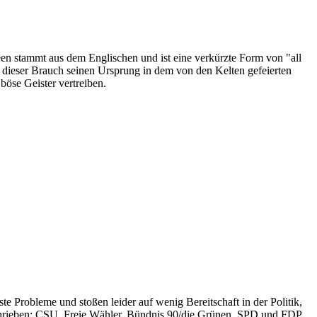
een stammt aus dem Englischen und ist eine verkürzte Form von "all
s dieser Brauch seinen Ursprung in dem von den Kelten gefeierten
öse Geister vertreiben.
te Probleme und stoßen leider auf wenig Bereitschaft in der Politik,
schrieben: CSU, Freie Wähler, Bündnis 90/die Grünen, SPD und FDP.