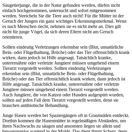
Säugetierjunge, die in der Natur gefunden werden, dürfen nicht
einfach hochgenommen, untersucht und sofort mitgenommen
werden. Streicheln Sie die Tiere auch nicht! Für die Mütter ist der
Geruch der Jungen ein ganz wichtiges Erkennungsmerkmal. Wenn
es nach Menschen riecht, nehmen sie es nicht mehr an. Dies gilt
nicht für junge Vögel, da sich deren Eltern nicht am Geruch
orientieren.
Sollten eindeutig Verletzungen erkennbar sein (Blut, unnatürliche
Bein- oder Flügelhaltung, Brüche) oder das Tier offensichtlich krank
wirken, dann jedoch ist Hilfe angesagt. Tatsächlich kranke,
unterernährte oder verletzte Jungtiere müssen umgehend einem
Tierarzt vorgestellt werden. Sollten eindeutig Verletzungen
erkennbar sein (Blut, unnatürliche Bein- oder Flügelhaltung,
Brüche) oder das Tier offensichtlich krank wirken, dann jedoch ist
Hilfe angesagt. Tatsächlich kranke, unterernährte oder verletzte
Jungtiere müssen umgehend einem Tierarzt vorgestellt werden.
Auch Jungtiere, die von Katzen oder Hunden aufgespürt wurden,
sollten auf jeden Fall dem Tierarzt vorgestellt werden, denn sie
brauchen antibiotische Behandlung.
Junge Hasen werden bei Spaziergängen oft in Grasmulden entdeckt.
Dorthin kommen die Hasenmütter in regelmäßigen Abständen, um
ihren Nachwuchs zu säugen und ansonsten liegen sie allein und
bewegungslos wartend in der Mulde. Das dient ihrem Schutz, denn