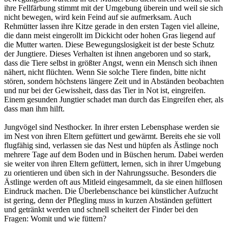
ihre Fellfärbung stimmt mit der Umgebung überein und weil sie sich
nicht bewegen, wird kein Feind auf sie aufmerksam. Auch
Rehmütter lassen ihre Kitze gerade in den ersten Tagen viel alleine,
die dann meist eingerollt im Dickicht oder hohen Gras liegend auf
die Mutter warten. Diese Bewegungslosigkeit ist der beste Schutz
der Jungtiere. Dieses Verhalten ist ihnen angeboren und so stark,
dass die Tiere selbst in größter Angst, wenn ein Mensch sich ihnen
nähert, nicht flüchten. Wenn Sie solche Tiere finden, bitte nicht
stören, sondern höchstens längere Zeit und in Abständen beobachten
und nur bei der Gewissheit, dass das Tier in Not ist, eingreifen.
Einem gesunden Jungtier schadet man durch das Eingreifen eher, als
dass man ihm hilft.
Jungvögel sind Nesthocker. In ihrer ersten Lebensphase werden sie
im Nest von ihren Eltern gefüttert und gewärmt. Bereits ehe sie voll
flugfähig sind, verlassen sie das Nest und hüpfen als Ästlinge noch
mehrere Tage auf dem Boden und in Büschen herum. Dabei werden
sie weiter von ihren Eltern gefüttert, lernen, sich in ihrer Umgebung
zu orientieren und üben sich in der Nahrungssuche. Besonders die
Ästlinge werden oft aus Mitleid eingesammelt, da sie einen hilflosen
Eindruck machen. Die Überlebenschance bei künstlicher Aufzucht
ist gering, denn der Pflegling muss in kurzen Abständen gefüttert
und getränkt werden und schnell scheitert der Finder bei den
Fragen: Womit und wie füttern?