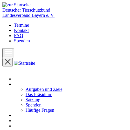
Deutscher Tierschutzbund
Landesverband Bayern e. V.
Termine
Kontakt
FAQ
Spenden
Start
Unser Landesverband
Aufgaben und Ziele
Das Präsidium
Satzung
Spenden
Häufige Fragen
Aktuelles
Pressemeldungen
Termine