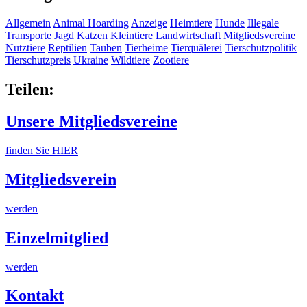
Allgemein
Animal Hoarding
Anzeige
Heimtiere
Hunde
Illegale
Transporte
Jagd
Katzen
Kleintiere
Landwirtschaft
Mitgliedsvereine
Nutztiere
Reptilien
Tauben
Tierheime
Tierquälerei
Tierschutzpolitik
Tierschutzpreis
Ukraine
Wildtiere
Zootiere
Teilen:
Unsere Mitgliedsvereine
finden Sie HIER
Mitgliedsverein
werden
Einzelmitglied
werden
Kontakt