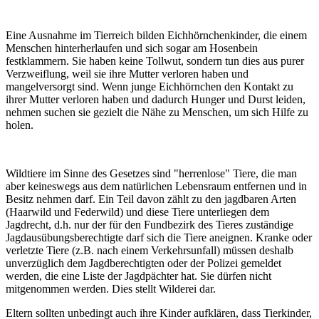
Eine Ausnahme im Tierreich bilden Eichhörnchenkinder, die einem
Menschen hinterherlaufen und sich sogar am Hosenbein
festklammern. Sie haben keine Tollwut, sondern tun dies aus purer
Verzweiflung, weil sie ihre Mutter verloren haben und
mangelversorgt sind. Wenn junge Eichhörnchen den Kontakt zu
ihrer Mutter verloren haben und dadurch Hunger und Durst leiden,
nehmen suchen sie gezielt die Nähe zu Menschen, um sich Hilfe zu
holen.
Wildtiere im Sinne des Gesetzes sind "herrenlose" Tiere, die man
aber keineswegs aus dem natürlichen Lebensraum entfernen und in
Besitz nehmen darf. Ein Teil davon zählt zu den jagdbaren Arten
(Haarwild und Federwild) und diese Tiere unterliegen dem
Jagdrecht, d.h. nur der für den Fundbezirk des Tieres zuständige
Jagdausübungsberechtigte darf sich die Tiere aneignen. Kranke oder
verletzte Tiere (z.B. nach einem Verkehrsunfall) müssen deshalb
unverzüglich dem Jagdberechtigten oder der Polizei gemeldet
werden, die eine Liste der Jagdpächter hat. Sie dürfen nicht
mitgenommen werden. Dies stellt Wilderei dar.
Eltern sollten unbedingt auch ihre Kinder aufklären, dass Tierkinder,