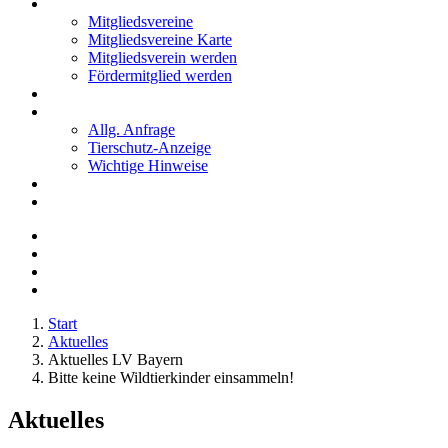
Mitglieder
Mitgliedsvereine
Mitgliedsvereine Karte
Mitgliedsverein werden
Fördermitglied werden
Notfälle
Kontakt
Allg. Anfrage
Tierschutz-Anzeige
Wichtige Hinweise
Stellenanzeigen
Tierschutzjugend
Start
Aktuelles
Aktuelles LV Bayern
Bitte keine Wildtierkinder einsammeln!
Aktuelles