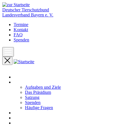
Deutscher Tierschutzbund
Landesverband Bayern e. V.
Termine
Kontakt
FAQ
Spenden
Start
Unser Landesverband
Aufgaben und Ziele
Das Präsidium
Satzung
Spenden
Häufige Fragen
Aktuelles
Pressemeldungen
Termine