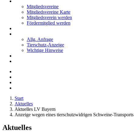
Mitglieder
Mitgliedsvereine
Mitgliedsvereine Karte
Mitgliedsverein werden
Fördermitglied werden
Notfälle
Kontakt
Allg. Anfrage
Tierschutz-Anzeige
Wichtige Hinweise
Stellenanzeigen
Tierschutzjugend
Start
Aktuelles
Aktuelles LV Bayern
Anzeige wegen eines tierschutzwidrigen Schweine-Transports
Aktuelles