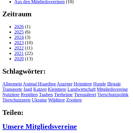
Aus den Mitgliedsvereinen
(10)
Zeitraum
2026
(1)
2025
(6)
2024
(3)
2023
(10)
2022
(11)
2021
(22)
2020
(13)
Schlagwörter:
Allgemein
Animal Hoarding
Anzeige
Heimtiere
Hunde
Illegale
Transporte
Jagd
Katzen
Kleintiere
Landwirtschaft
Mitgliedsvereine
Nutztiere
Reptilien
Tauben
Tierheime
Tierquälerei
Tierschutzpolitik
Tierschutzpreis
Ukraine
Wildtiere
Zootiere
Teilen:
Unsere Mitgliedsvereine